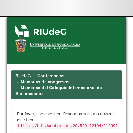
Skip
navigation
RIUdeG
Conferencias
Memorias de congresos
Memorias del Coloquio Internacional de
Bibliotecarios
Por favor, use este identificador para citar o enlazar
este ítem:
https://hdl.handle.net/20.500.12104/110391