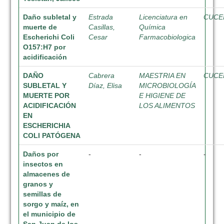
Daño subletal y
Estrada
Licenciatura en
CUCE
muerte de
Casillas,
Química
Escherichi Coli
Cesar
Farmacobiologica
O157:H7 por
acidificación
DAÑO
Cabrera
MAESTRIA EN
CUCE
SUBLETAL Y
Díaz, Elisa
MICROBIOLOGÍA
MUERTE POR
E HIGIENE DE
ACIDIFICACIÓN
LOS ALIMENTOS
EN
ESCHERICHIA
COLI PATÓGENA
Daños por
-
-
-
insectos en
almacenes de
granos y
semillas de
sorgo y maíz, en
el municipio de