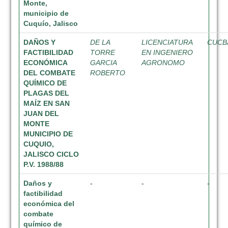
Monte,
municipio de
Cuquío, Jalisco
DAÑOS Y
DE LA
LICENCIATURA
CUCB
FACTIBILIDAD
TORRE
EN INGENIERO
ECONÓMICA
GARCIA
AGRONOMO
DEL COMBATE
ROBERTO
QUÍMICO DE
PLAGAS DEL
MAÍZ EN SAN
JUAN DEL
MONTE
MUNICIPIO DE
CUQUIO,
JALISCO CICLO
P.V. 1988/88
Daños y
-
-
-
factibilidad
económica del
combate
químico de