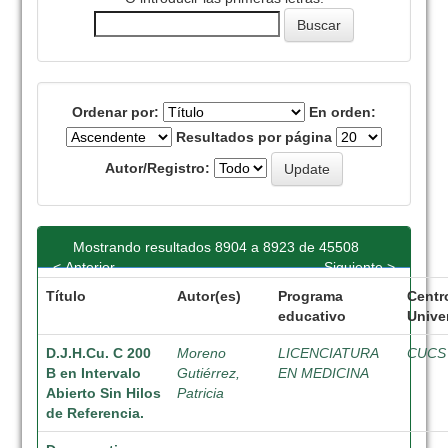
Ordenar por:
En orden:
Resultados por página
Autor/Registro:
Mostrando resultados 8904 a 8923 de 45508
< Anterior
Siguiente >
Título
Autor(es)
Programa
Centr
educativo
Univer
D.J.H.Cu. C 200
Moreno
LICENCIATURA
CUCS
B en Intervalo
Gutiérrez,
EN MEDICINA
Abierto Sin Hilos
Patricia
de Referencia.