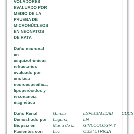
VOLADORES
EVALUADO POR
MEDIO DE LA
PRUEBA DE
MICRONÚCLEOS
EN NEONATOS
DE RATA
Daño neuronal
-
-
-
en
esquizofrénicos
refractarios
evaluado por
enolasa
neuroespecífica,
lipoperóxidos y
resonancia
magnética
Daño Renal
García
ESPECIALIDAD
CUCS
Demostrado por
Laguna,
EN
Biopsia en
María de la
GINECOLOGIA Y
Pacientes con
Luz
OBSTETRICIA