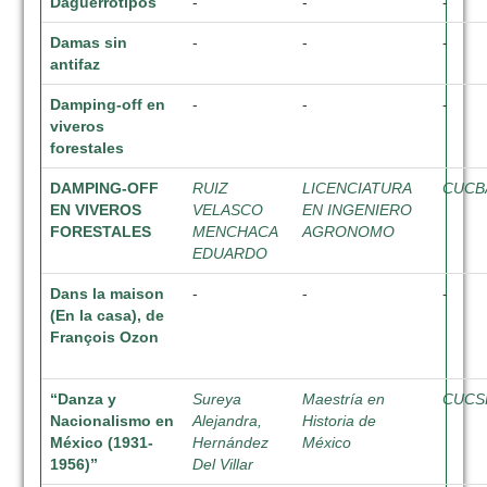
Daguerrotipos
-
-
-
Damas sin
-
-
-
antifaz
Damping-off en
-
-
-
viveros
forestales
DAMPING-OFF
RUIZ
LICENCIATURA
CUCB
EN VIVEROS
VELASCO
EN INGENIERO
FORESTALES
MENCHACA
AGRONOMO
EDUARDO
Dans la maison
-
-
-
(En la casa), de
François Ozon
“Danza y
Sureya
Maestría en
CUCS
Nacionalismo en
Alejandra,
Historia de
México (1931-
Hernández
México
1956)”
Del Villar