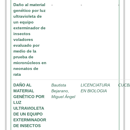
Daño al material
-
-
-
genético por luz
ultravioleta de
un equipo
exterminador de
insectos
voladores
evaluado por
medio de la
prueba de
micronúcleos en
neonatos de
rata
DAÑO AL
Bautista
LICENCIATURA
CUCB
MATERIAL
Bejarano,
EN BIOLOGIA
GENÉTICO POR
Miguel Ángel
LUZ
ULTRAVIOLETA
DE UN EQUIPO
EXTERMINADOR
DE INSECTOS