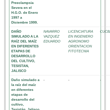
Preeclampsia
Severa en el
H.G.O. de Enero
1997 a
Diciembre 1999.
DAÑO
NAVARRO
LICENCIATURA
CUCB
SIMULADO A LA
VAZQUEZ
EN INGENIERO
RAÍZ DEL MAÍZ
EDUARDO
AGRONOMO
EN DIFERENTES
ORIENTACION
ETAPAS DE
FITOTECNIA
DESARROLLO
DEL CULTIVO,
TESISTAN,
JALISCO
Daño simulado a
-
-
-
la raíz del maíz
en diferentes
etapas de
desarrollo del
cultivo,
Tesistán, Jalisco