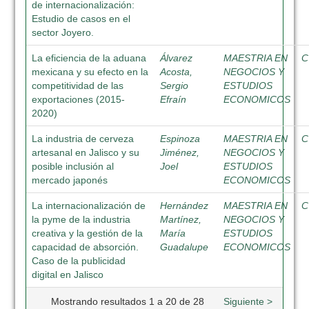
de internacionalización:
Estudio de casos en el
sector Joyero.
La eficiencia de la aduana
Álvarez
MAESTRIA EN
C
mexicana y su efecto en la
Acosta,
NEGOCIOS Y
competitividad de las
Sergio
ESTUDIOS
exportaciones (2015-
Efraín
ECONOMICOS
2020)
La industria de cerveza
Espinoza
MAESTRIA EN
C
artesanal en Jalisco y su
Jiménez,
NEGOCIOS Y
posible inclusión al
Joel
ESTUDIOS
mercado japonés
ECONOMICOS
La internacionalización de
Hernández
MAESTRIA EN
C
la pyme de la industria
Martínez,
NEGOCIOS Y
creativa y la gestión de la
María
ESTUDIOS
capacidad de absorción.
Guadalupe
ECONOMICOS
Caso de la publicidad
digital en Jalisco
Mostrando resultados 1 a 20 de 28
Siguiente >