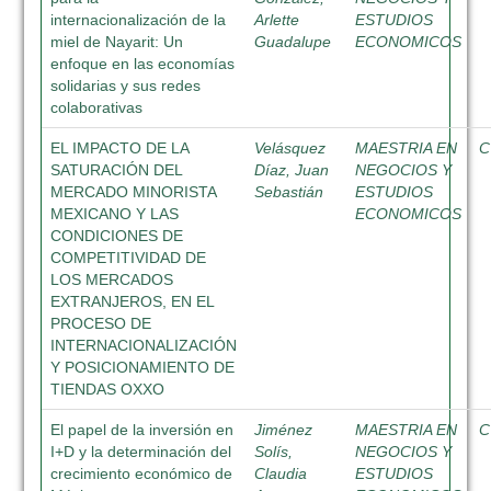
internacionalización de la
Arlette
ESTUDIOS
miel de Nayarit: Un
Guadalupe
ECONOMICOS
enfoque en las economías
solidarias y sus redes
colaborativas
EL IMPACTO DE LA
Velásquez
MAESTRIA EN
C
SATURACIÓN DEL
Díaz, Juan
NEGOCIOS Y
MERCADO MINORISTA
Sebastián
ESTUDIOS
MEXICANO Y LAS
ECONOMICOS
CONDICIONES DE
COMPETITIVIDAD DE
LOS MERCADOS
EXTRANJEROS, EN EL
PROCESO DE
INTERNACIONALIZACIÓN
Y POSICIONAMIENTO DE
TIENDAS OXXO
El papel de la inversión en
Jiménez
MAESTRIA EN
C
I+D y la determinación del
Solís,
NEGOCIOS Y
crecimiento económico de
Claudia
ESTUDIOS