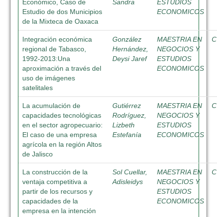
Económico, Caso de
Sandra
ESTUDIOS
Estudio de dos Municipios
ECONOMICOS
de la Mixteca de Oaxaca
Integración económica
González
MAESTRIA EN
C
regional de Tabasco,
Hernández,
NEGOCIOS Y
1992-2013:Una
Deysi Jaref
ESTUDIOS
aproximación a través del
ECONOMICOS
uso de imágenes
satelitales
La acumulación de
Gutiérrez
MAESTRIA EN
C
capacidades tecnológicas
Rodríguez,
NEGOCIOS Y
en el sector agropecuario:
Lizbeth
ESTUDIOS
El caso de una empresa
Estefanía
ECONOMICOS
agrícola en la región Altos
de Jalisco
La construcción de la
Sol Cuellar,
MAESTRIA EN
C
ventaja competitiva a
Adisleidys
NEGOCIOS Y
partir de los recursos y
ESTUDIOS
capacidades de la
ECONOMICOS
empresa en la intención