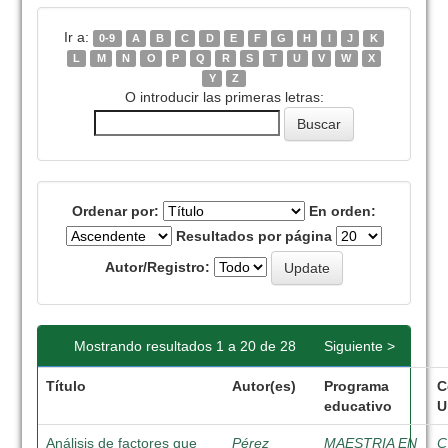
Ir a:
0-9
A
B
C
D
E
F
G
H
I
J
K
L
M
N
O
P
Q
R
S
T
U
V
W
X
Y
Z
O introducir las primeras letras:
Ordenar por:
En orden:
Resultados por página
Autor/Registro:
Mostrando resultados 1 a 20 de 28
Siguiente >
Título
Autor(es)
Programa
C
educativo
U
Análisis de factores que
Pérez
MAESTRIA EN
C