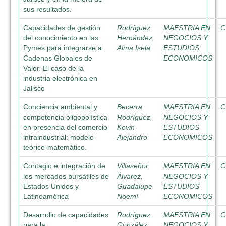
sus resultados.
Capacidades de gestión
Rodríguez
MAESTRIA EN
C
del conocimiento en las
Hernández,
NEGOCIOS Y
Pymes para integrarse a
Alma Isela
ESTUDIOS
Cadenas Globales de
ECONOMICOS
Valor. El caso de la
industria electrónica en
Jalisco
Conciencia ambiental y
Becerra
MAESTRIA EN
C
competencia oligopolística
Rodríguez,
NEGOCIOS Y
en presencia del comercio
Kevin
ESTUDIOS
intraindustrial: modelo
Alejandro
ECONOMICOS
teórico-matemático.
Contagio e integración de
Villaseñor
MAESTRIA EN
C
los mercados bursátiles de
Álvarez,
NEGOCIOS Y
Estados Unidos y
Guadalupe
ESTUDIOS
Latinoamérica
Noemí
ECONOMICOS
Desarrollo de capacidades
Rodríguez
MAESTRIA EN
C
para la
González,
NEGOCIOS Y