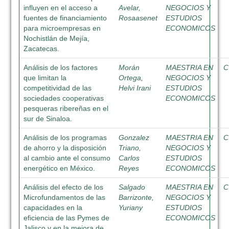
influyen en el acceso a
Avelar,
NEGOCIOS Y
fuentes de financiamiento
Rosaasenet
ESTUDIOS
para microempresas en
ECONOMICOS
Nochistlán de Mejía,
Zacatecas.
Análisis de los factores
Morán
MAESTRIA EN
C
que limitan la
Ortega,
NEGOCIOS Y
competitividad de las
Helvi Irani
ESTUDIOS
sociedades cooperativas
ECONOMICOS
pesqueras ribereñas en el
sur de Sinaloa.
Análisis de los programas
Gonzalez
MAESTRIA EN
C
de ahorro y la disposición
Triano,
NEGOCIOS Y
al cambio ante el consumo
Carlos
ESTUDIOS
energético en México.
Reyes
ECONOMICOS
Análisis del efecto de los
Salgado
MAESTRIA EN
C
Microfundamentos de las
Barrizonte,
NEGOCIOS Y
capacidades en la
Yuriany
ESTUDIOS
eficiencia de las Pymes de
ECONOMICOS
Jalisco y en la mejora de