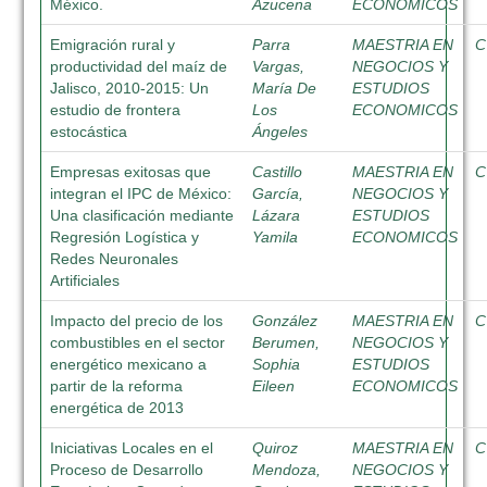
México.
Azucena
ECONOMICOS
Emigración rural y
Parra
MAESTRIA EN
C
productividad del maíz de
Vargas,
NEGOCIOS Y
Jalisco, 2010-2015: Un
María De
ESTUDIOS
estudio de frontera
Los
ECONOMICOS
estocástica
Ángeles
Empresas exitosas que
Castillo
MAESTRIA EN
C
integran el IPC de México:
García,
NEGOCIOS Y
Una clasificación mediante
Lázara
ESTUDIOS
Regresión Logística y
Yamila
ECONOMICOS
Redes Neuronales
Artificiales
Impacto del precio de los
González
MAESTRIA EN
C
combustibles en el sector
Berumen,
NEGOCIOS Y
energético mexicano a
Sophia
ESTUDIOS
partir de la reforma
Eileen
ECONOMICOS
energética de 2013
Iniciativas Locales en el
Quiroz
MAESTRIA EN
C
Proceso de Desarrollo
Mendoza,
NEGOCIOS Y