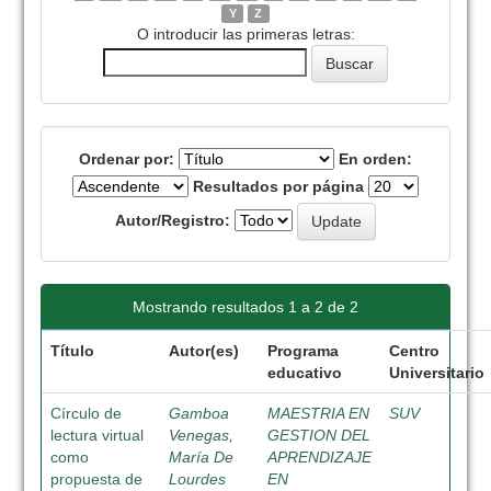
Y
Z
O introducir las primeras letras:
Ordenar por:
En orden:
Resultados por página
Autor/Registro:
Mostrando resultados 1 a 2 de 2
Título
Autor(es)
Programa
Centro
educativo
Universitario
Círculo de
Gamboa
MAESTRIA EN
SUV
lectura virtual
Venegas,
GESTION DEL
como
María De
APRENDIZAJE
propuesta de
Lourdes
EN