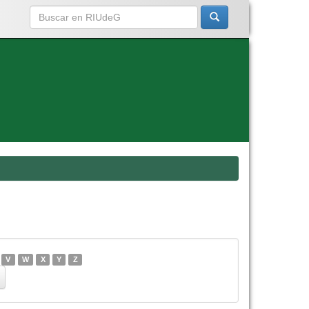
V
W
X
Y
Z