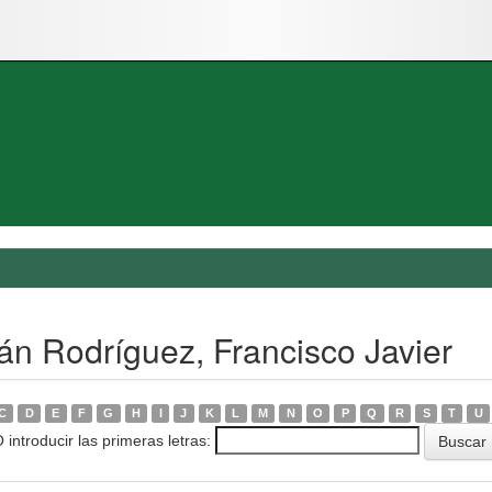
n Rodríguez, Francisco Javier
C
D
E
F
G
H
I
J
K
L
M
N
O
P
Q
R
S
T
U
 introducir las primeras letras: