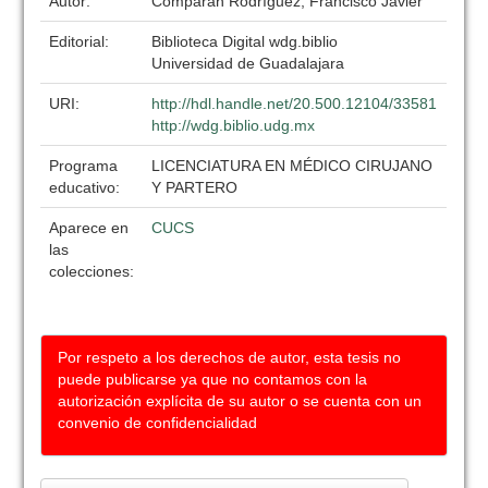
Autor:
Comparán Rodríguez, Francisco Javier
Editorial:
Biblioteca Digital wdg.biblio
Universidad de Guadalajara
URI:
http://hdl.handle.net/20.500.12104/33581
http://wdg.biblio.udg.mx
Programa
LICENCIATURA EN MÉDICO CIRUJANO
educativo:
Y PARTERO
Aparece en
CUCS
las
colecciones:
Por respeto a los derechos de autor, esta tesis no
puede publicarse ya que no contamos con la
autorización explícita de su autor o se cuenta con un
convenio de confidencialidad