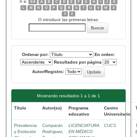
Ir a:
0-9
A
B
C
D
E
F
G
H
I
J
K
L
M
N
O
P
Q
R
S
T
U
V
W
X
Y
Z
O introducir las primeras letras:
Ordenar por:
En orden:
Resultados por página
Autor/Registro:
Mostrando resultados 1 a 1 de 1
Título
Autor(es)
Programa
Centro
educativo
Universitario
Prevalencia
Comparán
LICENCIATURA
CUCS
y Evolución
Rodríguez,
EN MÉDICO