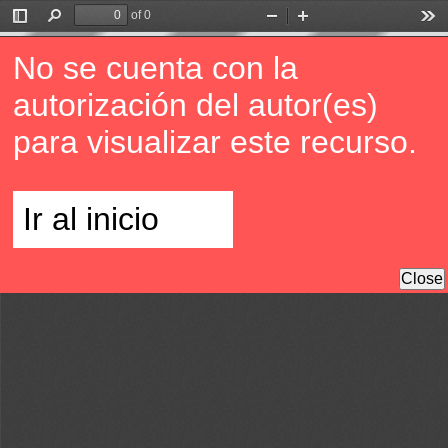
of 0
Toggle
Find
Zoom
Zoom
Too
Sidebar
Out
In
No se cuenta con la
autorización del autor(es)
para visualizar este recurso.
Ir al inicio
Close