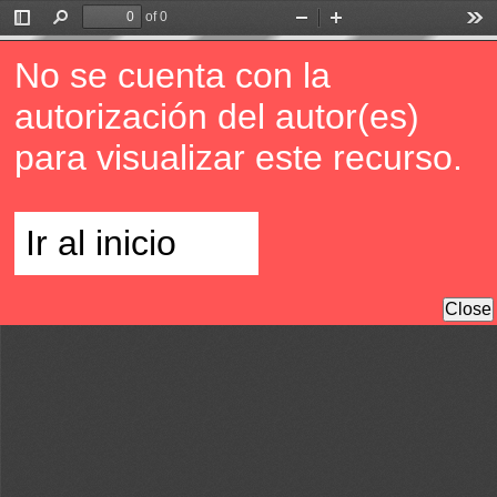
of 0
Toggle
Find
Zoom
Zoom
Too
Sidebar
Out
In
No se cuenta con la
autorización del autor(es)
para visualizar este recurso.
Ir al inicio
Close