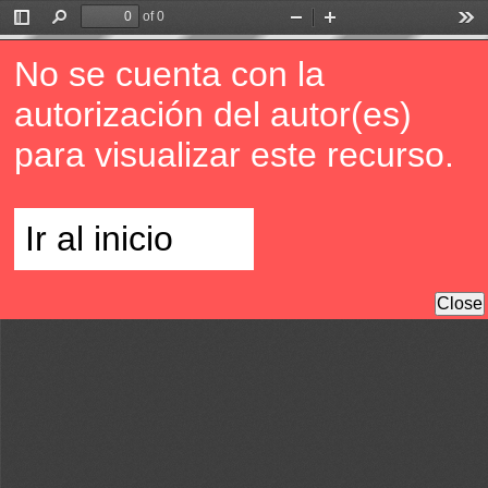
of 0
Toggle
Find
Zoom
Zoom
Too
Sidebar
Out
In
No se cuenta con la
autorización del autor(es)
para visualizar este recurso.
Ir al inicio
Close