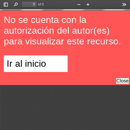
of 0
Toggle
Find
Zoom
Zoom
Too
Sidebar
Out
In
No se cuenta con la
autorización del autor(es)
para visualizar este recurso.
Ir al inicio
Close