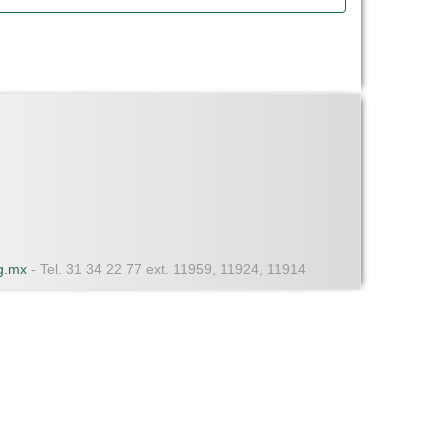
dg.mx
- Tel. 31 34 22 77 ext. 11959, 11924, 11914