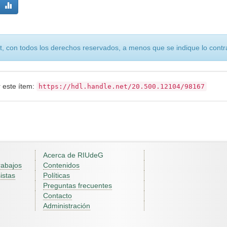
, con todos los derechos reservados, a menos que se indique lo contra
r este ítem:
https://hdl.handle.net/20.500.12104/98167
Acerca de RIUdeG
rabajos
Contenidos
istas
Políticas
Preguntas frecuentes
Contacto
Administración