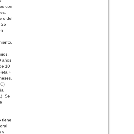
o
res con
es,
e o del
 25
on
miento,
mios.
8 años.
 de 10
leta +
 meses.
MC)
ía
1). Se
la
 tiene
oral
s y