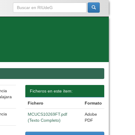
ncia
Ficheros en este ítem:
alajara
Fichero
Formato
ncia
MCUCS10269FT.pdf
Adobe
(Texto Completo)
PDF