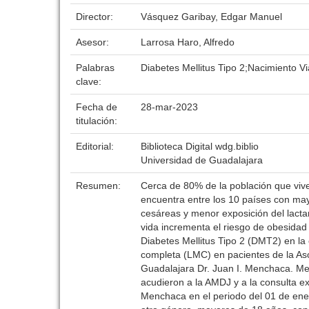
Director:
Vásquez Garibay, Edgar Manuel
Asesor:
Larrosa Haro, Alfredo
Palabras
Diabetes Mellitus Tipo 2;Nacimiento 
clave:
Fecha de
28-mar-2023
titulación:
Editorial:
Biblioteca Digital wdg.biblio
Universidad de Guadalajara
Resumen:
Cerca de 80% de la población que vive
encuentra entre los 10 países con ma
cesáreas y menor exposición del lacta
vida incrementa el riesgo de obesidad 
Diabetes Mellitus Tipo 2 (DMT2) en la 
completa (LMC) en pacientes de la Aso
Guadalajara Dr. Juan I. Menchaca. Met
acudieron a la AMDJ y a la consulta ex
Menchaca en el periodo del 01 de ene