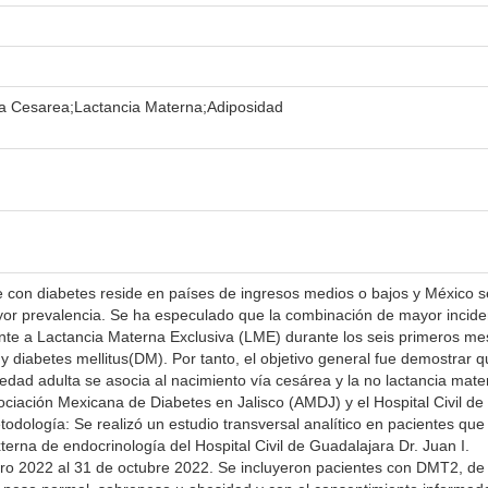
Via Cesarea;Lactancia Materna;Adiposidad
 con diabetes reside en países de ingresos medios o bajos y México s
yor prevalencia. Se ha especulado que la combinación de mayor incide
nte a Lactancia Materna Exclusiva (LME) durante los seis primeros m
y diabetes mellitus(DM). Por tanto, el objetivo general fue demostrar q
edad adulta se asocia al nacimiento vía cesárea y la no lactancia mate
ciación Mexicana de Diabetes en Jalisco (AMDJ) y el Hospital Civil de
odología: Se realizó un estudio transversal analítico en pacientes que
terna de endocrinología del Hospital Civil de Guadalajara Dr. Juan I.
ro 2022 al 31 de octubre 2022. Se incluyeron pacientes con DMT2, de