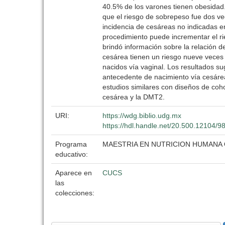
40.5% de los varones tienen obesidad.
que el riesgo de sobrepeso fue dos v
incidencia de cesáreas no indicadas en
procedimiento puede incrementar el r
brindó información sobre la relación d
cesárea tienen un riesgo nueve veces
nacidos vía vaginal. Los resultados s
antecedente de nacimiento vía cesárea
estudios similares con diseños de coh
cesárea y la DMT2.
URI:
https://wdg.biblio.udg.mx
https://hdl.handle.net/20.500.12104/9
Programa
MAESTRIA EN NUTRICION HUMANA 
educativo:
Aparece en
CUCS
las
colecciones: