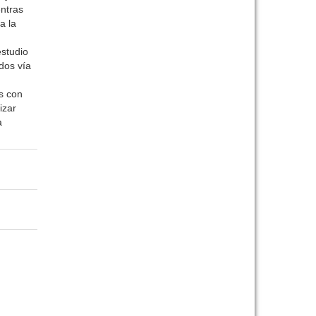
entras
a la
studio
dos vía
s con
izar
a