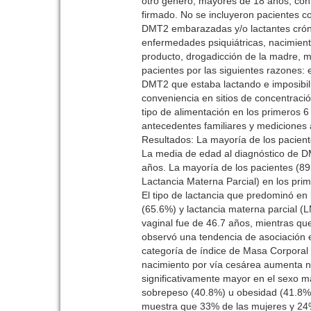
otro género, mayores de 18 años, con
firmado. No se incluyeron pacientes c
DMT2 embarazadas y/o lactantes cróni
enfermedades psiquiátricas, nacimient
producto, drogadicción de la madre,
pacientes por las siguientes razones:
DMT2 que estaba lactando e imposibili
conveniencia en sitios de concentraci
tipo de alimentación en los primeros 
antecedentes familiares y mediciones 
Resultados: La mayoría de los pacien
La media de edad al diagnóstico de DM
años. La mayoría de los pacientes (89
Lactancia Materna Parcial) en los pri
El tipo de lactancia que predominó en
(65.6%) y lactancia materna parcial (
vaginal fue de 46.7 años, mientras qu
observó una tendencia de asociación en
categoría de índice de Masa Corporal
nacimiento por vía cesárea aumenta n
significativamente mayor en el sexo ma
sobrepeso (40.8%) u obesidad (41.8%).
muestra que 33% de las mujeres y 24%