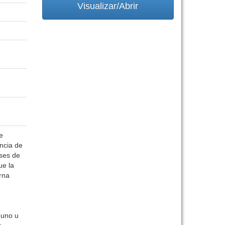
Visualizar/Abrir
e
ncia de
eses de
ue la
rna
 uno u