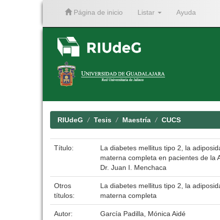
Página de inicio
Listar
Ayuda
Skip
navigation
RIUdeG
Tesis
Maestría
CUCS
Título:
La diabetes mellitus tipo 2, la adiposi
materna completa en pacientes de la A
Dr. Juan I. Menchaca
Otros
La diabetes mellitus tipo 2, la adiposi
títulos:
materna completa
Autor:
García Padilla, Mónica Aidé