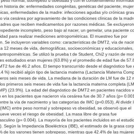
 peso normal, sobrepeso u obesidad y con el consentimiento informad
on historia de: enfermedades congénitas, genéticas del paciente, muje
cas, enfermedades de la madre: infecciones agudas y/o crónicas grav
o vía cesárea por agravamiento de las condiciones clínicas de la madr
 madres que reciben medicamentos por razones médicas. Se excluyeron
 expediente incompleto, peso bajo al nacer, un gemelar, una paciente c
dad para realizar mediciones antropométricas. El muestreo fue por
ón. Se incluyeron variables como: características de DMT2, vía de naci
6 a 12 meses de vida, demográficas, socioeconómicas y educacionales,
antropométricas. Se utilizó la prueba t de Student, Chi2 y razón de mo
tes estudiados eran mujeres (63.8%) y el promedio de edad fue de 57.
T2 fue de 46.2 años. El tiempo transcurrido desde el diagnóstico fue
.4 %) recibió algún tipo de lactancia materna (Lactancia Materna Comp
meros seis meses de vida. La mediana de la duración de LM fue de 12
 los primeros seis meses de vida fue la lactancia materna completa (L
LMP) (23.9%). La edad del diagnóstico de DMT2 en pacientes nacidos v
e en los pacientes que nacieron vía cesárea fue de 30.7 años (p= 0.00
tre la vía de nacimiento y las categorías de IMC (p=0.053). Al dividir 
 (IMC) entre peso normal y sobrepeso vs obesidad, se observó que el
ueve veces el riesgo de obesidad. La masa libre de grasa fue
sculino (p= 0.004). La mayoría de los pacientes incluidos en el estudio
 Según la Impedancia Bioeléctrica (IBE), el estimado de la grasa corp
 de los varones tienen sobrepeso, mientras que 42.4% de las mujere