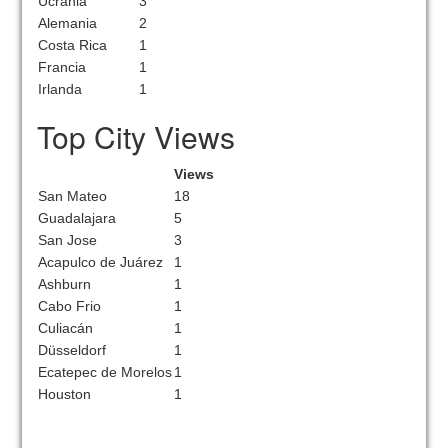
Ucrania
3
Alemania
2
Costa Rica
1
Francia
1
Irlanda
1
Top City Views
Views
San Mateo
18
Guadalajara
5
San Jose
3
Acapulco de Juárez
1
Ashburn
1
Cabo Frio
1
Culiacán
1
Düsseldorf
1
Ecatepec de Morelos
1
Houston
1