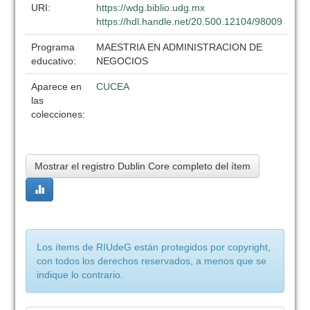
URI:
https://wdg.biblio.udg.mx
https://hdl.handle.net/20.500.12104/98009
Programa
MAESTRIA EN ADMINISTRACION DE
educativo:
NEGOCIOS
Aparece en
CUCEA
las
colecciones:
Mostrar el registro Dublin Core completo del ítem
Los ítems de RIUdeG están protegidos por copyright,
con todos los derechos reservados, a menos que se
indique lo contrario.