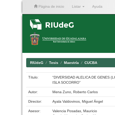
Página de inicio
Listar
Ayuda
Skip
navigation
RIUdeG
Tesis
Maestría
CUCBA
Título:
“DIVERSIDAD ALELICA DE GENES (
ISLA SOCORRO”
Autor:
Mena Zuno, Roberto Carlos
Director:
Ayala Valdovinos, Miguel Ángel
Asesor:
Valencia Posadas, Mauricio