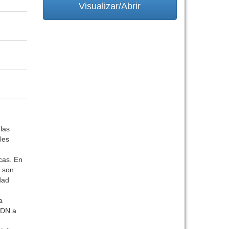
Visualizar/Abrir
 las
les
cas. En
 son:
dad
a
 ADN a