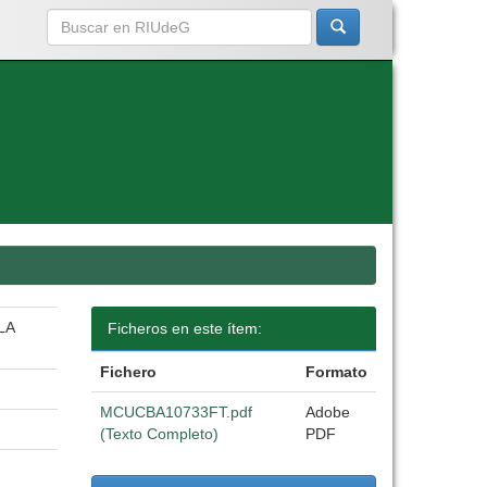
LA
Ficheros en este ítem:
Fichero
Formato
MCUCBA10733FT.pdf
Adobe
(Texto Completo)
PDF