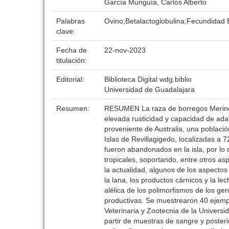
García Munguía, Carlos Alberto
Palabras
Ovino;Betalactoglobulina;Fecundidad 
clave:
Fecha de
22-nov-2023
titulación:
Editorial:
Biblioteca Digital wdg.biblio
Universidad de Guadalajara
Resumen:
RESUMEN La raza de borregos Merino se
elevada rusticidad y capacidad de adap
proveniente de Australia, una població
Islas de Revillagigedo, localizadas a
fueron abandonados en la isla, por lo 
tropicales, soportando, entre otros as
la actualidad, algunos de los aspecto
la lana, los productos cárnicos y la le
alélica de los polimorfismos de los 
productivas. Se muestrearon 40 ejemp
Veterinaria y Zootecnia de la Universi
partir de muestras de sangre y posteri