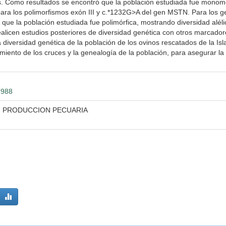
s. Como resultados se encontró que la población estudiada fue monom
 para los polimorfismos exón III y c.*1232G>A del gen MSTN. Para los 
e la población estudiada fue polimórfica, mostrando diversidad aléli
ealicen estudios posteriores de diversidad genética con otros marcado
diversidad genética de la población de los ovinos rescatados de la Isl
iento de los cruces y la genealogía de la población, para asegurar la
7988
N PRODUCCION PECUARIA