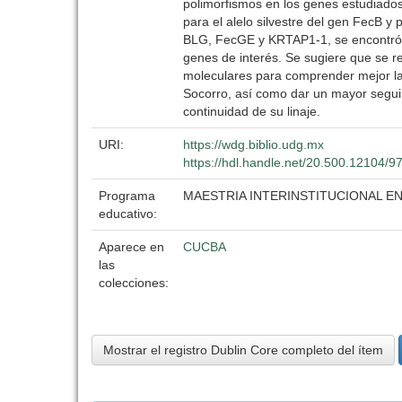
polimorfismos en los genes estudiado
para el alelo silvestre del gen FecB y
BLG, FecGE y KRTAP1-1, se encontró qu
genes de interés. Se sugiere que se r
moleculares para comprender mejor la 
Socorro, así como dar un mayor seguim
continuidad de su linaje.
URI:
https://wdg.biblio.udg.mx
https://hdl.handle.net/20.500.12104/9
Programa
MAESTRIA INTERINSTITUCIONAL E
educativo:
Aparece en
CUCBA
las
colecciones:
Mostrar el registro Dublin Core completo del ítem