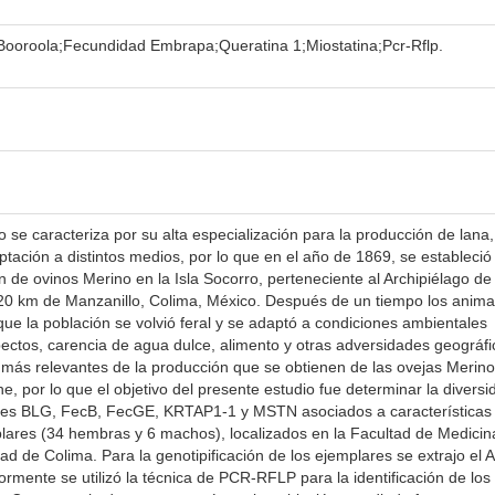
Booroola;Fecundidad Embrapa;Queratina 1;Miostatina;Pcr-Rflp.
 caracteriza por su alta especialización para la producción de lana,
tación a distintos medios, por lo que en el año de 1869, se estableció
n de ovinos Merino en la Isla Socorro, perteneciente al Archipiélago de
 720 km de Manzanillo, Colima, México. Después de un tiempo los anima
que la población se volvió feral y se adaptó a condiciones ambientales
pectos, carencia de agua dulce, alimento y otras adversidades geográfi
s más relevantes de la producción que se obtienen de las ovejas Merino
che, por lo que el objetivo del presente estudio fue determinar la diversi
genes BLG, FecB, FecGE, KRTAP1-1 y MSTN asociados a características
lares (34 hembras y 6 machos), localizados en la Facultad de Medicin
dad de Colima. Para la genotipificación de los ejemplares se extrajo el
ormente se utilizó la técnica de PCR-RFLP para la identificación de los