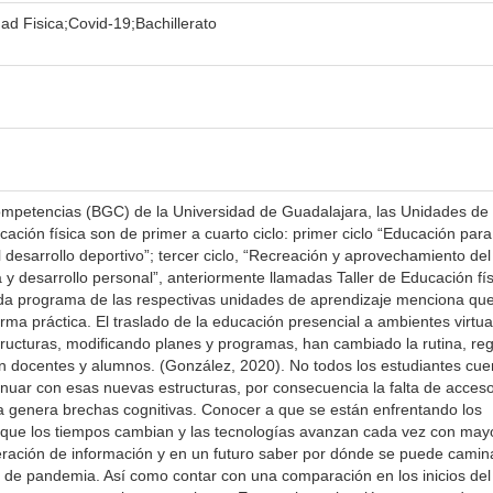
ad Fisica;Covid-19;Bachillerato
Competencias (BGC) de la Universidad de Guadalajara, las Unidades de
ación física son de primer a cuarto ciclo: primer ciclo “Educación para
 desarrollo deportivo”; tercer ciclo, “Recreación y aprovechamiento de
ica y desarrollo personal”, anteriormente llamadas Taller de Educación fís
ada programa de las respectivas unidades de aprendizaje menciona que
rma práctica. El traslado de la educación presencial a ambientes virtua
tructuras, modificando planes y programas, han cambiado la rutina, reg
 docentes y alumnos. (González, 2020). No todos los estudiantes cue
inuar con esas nuevas estructuras, por consecuencia la falta de acceso
 genera brechas cognitivas. Conocer a que se están enfrentando los
nque los tiempos cambian y las tecnologías avanzan cada vez con may
eración de información y en un futuro saber por dónde se puede camina
s de pandemia. Así como contar con una comparación en los inicios del