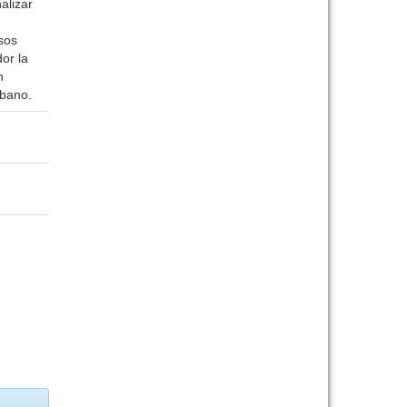
alizar
sos
or la
n
rbano.