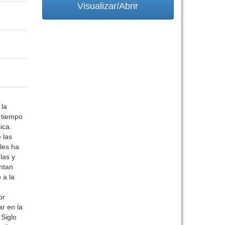
Visualizar/Abrir
 la
l tiempo
ica.
 las
les ha
las y
ntan
 a la
or
r en la
 Siglo