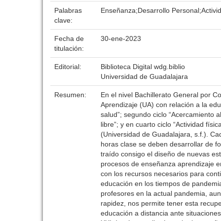
Palabras
Enseñanza;Desarrollo Personal;Activid
clave:
Fecha de
30-ene-2023
titulación:
Editorial:
Biblioteca Digital wdg.biblio
Universidad de Guadalajara
Resumen:
En el nivel Bachillerato General por 
Aprendizaje (UA) con relación a la educ
salud”; segundo ciclo “Acercamiento al
libre”; y en cuarto ciclo “Actividad fís
(Universidad de Guadalajara, s.f.). C
horas clase se deben desarrollar de fo
traído consigo el diseño de nuevas es
procesos de enseñanza aprendizaje en
con los recursos necesarios para cont
educación en los tiempos de pandemia
profesores en la actual pandemia, au
rapidez, nos permite tener esta recup
educación a distancia ante situacione