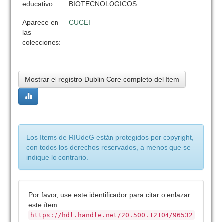
educativo:
BIOTECNOLOGICOS
Aparece en
CUCEI
las
colecciones:
Mostrar el registro Dublin Core completo del ítem
Los ítems de RIUdeG están protegidos por copyright,
con todos los derechos reservados, a menos que se
indique lo contrario.
Por favor, use este identificador para citar o enlazar
este ítem:
https://hdl.handle.net/20.500.12104/96532