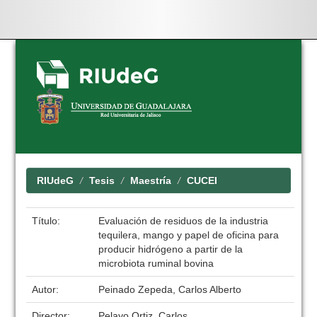
Skip
navigation
RIUdeG
Tesis
Maestría
CUCEI
Título:
Evaluación de residuos de la industria
tequilera, mango y papel de oficina para
producir hidrógeno a partir de la
microbiota ruminal bovina
Autor:
Peinado Zepeda, Carlos Alberto
Director:
Pelayo Ortiz, Carlos