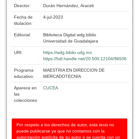
Director:
Durán Hernández, Araceli
Fecha de
4-jul-2023
titulación:
Editorial:
Biblioteca Digital wdg.biblio
Universidad de Guadalajara
URI:
https://wdg.biblio.udg.mx
https://hdl.handle.net/20.500.12104/96506
Programa
MAESTRIA EN DIRECCION DE
educativo:
MERCADOTECNIA
Aparece en
CUCEA
las
colecciones:
Por respeto a los derechos de autor, esta tesis no
puede publicarse ya que no contamos con la
autorización explícita de su autor o se cuenta con un