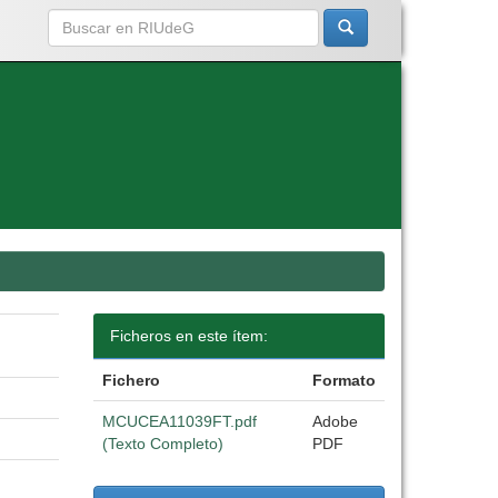
Ficheros en este ítem:
Fichero
Formato
MCUCEA11039FT.pdf
Adobe
(Texto Completo)
PDF