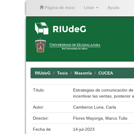
Página de inicio
Listar
Ayuda
Skip
navigation
RIUdeG
Tesis
Maestría
CUCEA
Título:
Estrategias de comunicación de 
incentivar las ventas, posterio
Autor:
Camberos Luna, Carla
Director:
Flores Mayorga, Marco Tulio
Fecha de
14-jul-2023