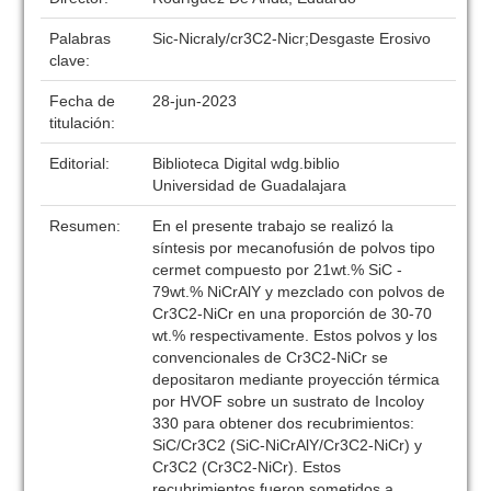
Palabras
Sic-Nicraly/cr3C2-Nicr;Desgaste Erosivo
clave:
Fecha de
28-jun-2023
titulación:
Editorial:
Biblioteca Digital wdg.biblio
Universidad de Guadalajara
Resumen:
En el presente trabajo se realizó la
síntesis por mecanofusión de polvos tipo
cermet compuesto por 21wt.% SiC -
79wt.% NiCrAlY y mezclado con polvos de
Cr3C2-NiCr en una proporción de 30-70
wt.% respectivamente. Estos polvos y los
convencionales de Cr3C2-NiCr se
depositaron mediante proyección térmica
por HVOF sobre un sustrato de Incoloy
330 para obtener dos recubrimientos:
SiC/Cr3C2 (SiC-NiCrAlY/Cr3C2-NiCr) y
Cr3C2 (Cr3C2-NiCr). Estos
recubrimientos fueron sometidos a