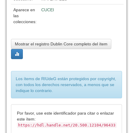
Aparece en
CUCEI
las
colecciones:
Mostrar el registro Dublin Core completo del ítem
Los ítems de RIUdeG están protegidos por copyright,
con todos los derechos reservados, a menos que se
indique lo contrario.
Por favor, use este identificador para citar o enlazar
este ítem:
https://hdl.handle.net/20.500.12104/96433