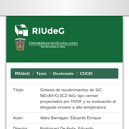
Skip
navigation
RIUdeG
Tesis
Doctorado
CUCEI
Título:
Síntesis de recubrimientos de SiC-
NiCrAlY/Cr3C2-NiCr tipo cermet
proyectados por HVOF y su evaluación al
desgaste erosivo a alta temperatura
Autor:
Velez Barragan, Eduardo Enrique
Director:
Rodríguez De Anda, Eduardo