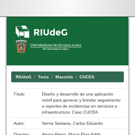
Skip
navigation
RIUdeG
Tesis
Maestría
CUCEA
Título:
Diseño y desarrollo de una aplicación
móvil para generar y brindar seguimiento
a reportes de incidencias en servicios e
infraestructura: Caso CUCEA.
Autor:
Serna Santana, Carlos Eduardo
Director:
Alanís Pérez, María Elvia Edith