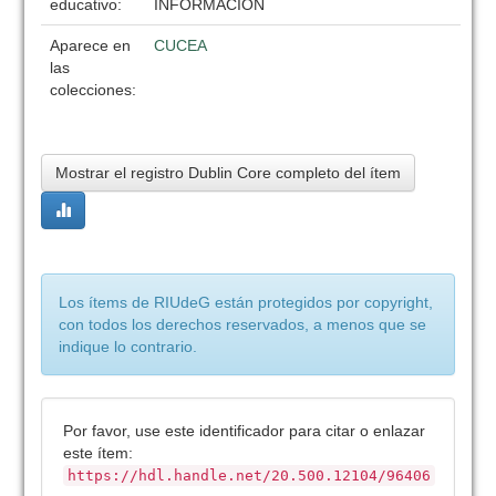
educativo:
INFORMACION
Aparece en
CUCEA
las
colecciones:
Mostrar el registro Dublin Core completo del ítem
Los ítems de RIUdeG están protegidos por copyright,
con todos los derechos reservados, a menos que se
indique lo contrario.
Por favor, use este identificador para citar o enlazar
este ítem:
https://hdl.handle.net/20.500.12104/96406