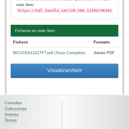
este ítem:
https://hdl.handle.net/20.500.12104/96381
Ficheros en este ítem:
Fichero
Formato
MCUCEA11027FT.pdf (Texto Completo)
Adobe PDF
Visualizar/Abrir
Consultar
Colecciones
Autores
Temas