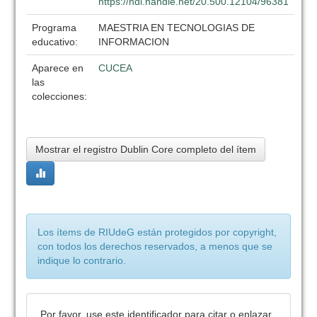
https://hdl.handle.net/20.500.12104/96381
Programa
MAESTRIA EN TECNOLOGIAS DE
educativo:
INFORMACION
Aparece en
CUCEA
las
colecciones:
Mostrar el registro Dublin Core completo del ítem
Los ítems de RIUdeG están protegidos por copyright,
con todos los derechos reservados, a menos que se
indique lo contrario.
Por favor, use este identificador para citar o enlazar