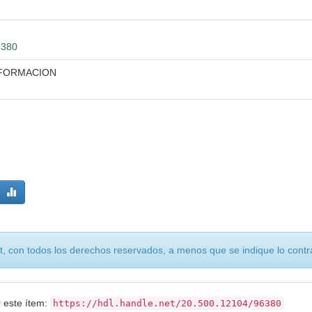
6380
NFORMACION
, con todos los derechos reservados, a menos que se indique lo contra
r este ítem:
https://hdl.handle.net/20.500.12104/96380