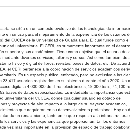
stría se sitúa en un contexto evolutivo de las tecnologías de informaci
e en su uso para el mejoramiento de la experiencia de los usuarios d
s) del CUCEA de la Universidad de Guadalajara. El cual funge como el
omunidad universitaria. El CERI, es sumamente importante en el desarro
n superior y sus académicos. Tiene como objetivo que el usuario desa
 mediante diversos servicios, talleres y cursos. Así como también, dot
tamo físico y digital de libros, revistas, bases de datos, etc. De acuer
EA, el CERI pertenece a la coordinación de servicios académicos deri
versitario. Es un espacio público, enfocado, pero no exclusivo a las cie
n 23,417 usuarios registrados en su sistema durante el año 2020. Un 
so digital a 4,000,000 de libros electrónicos, 19,000 tesis, 41,100 re
y 52 bases de datos especializadas. Es indudable la importancia que es
d universitaria del CUCEA, donde cualquier usuario es dotado de
ones y proyectos de alto impacto a lo largo de su trayecto académico,
cimientos que adquieran en su desenvolvimiento profesional. Hoy en d
tando un renacimiento, tanto en lo que respecta a la infraestructura s
de los servicios y las experiencias que proporcionan. En los entornos
da vez más importante en la provisión de espacio de trabajo colaborat