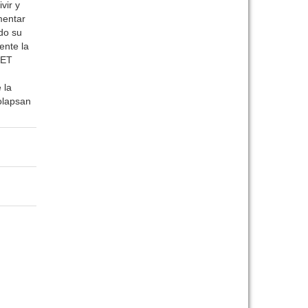
vir y
mentar
do su
ente la
KET
 la
colapsan