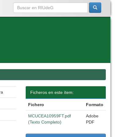
ra
Ficheros en este ítem:
Fichero
Formato
MCUCEA10959FT.pdf
Adobe
(Texto Completo)
PDF