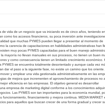
 de vida de un negocio que va iniciando es de cinco años, teniendo e
an como los accesos financieros, su poca inversión ante investigacione
rmalidad que muchas PYMES pueden llegar a presentar al momento de
omo la carencia de capacitaciones en habilidades administrativas han l
 existen muy pocas PYMES capacitadas para el buen manejo administra
e la mayoría no llevan manuales en sus procesos, no tienen un buen m
adores y como consecuencia tienen un limitado crecimiento económico.
as PYMES se encuentra totalmente desorientado y aunque cada vez m
dar el paso a la siguiente fase, no existe un camino que los oriente.
romover y emplear una vida gestionada administrativamente en las emp
egias de mejora que incrementen el aprovechamiento de procesos no 
mejor eficiencia en las empresas. El objetivo general es desarrollar
 una empresa de marketing digital conforme a los conocimientos adquir
negocios. Las PYMES son tan importantes para la economía mundial, po
 su funcionamiento, financiamiento y mejora continua. MEDIA MARKET 
cios para aquellos que buscan crecer de una forma gradual y crecer s