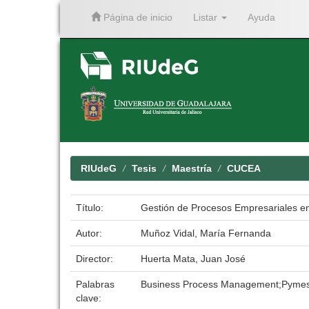
Página de inicio
Listar
Ayuda
Skip
navigation
RIUdeG
Tesis
Maestría
CUCEA
Título:
Gestión de Procesos Empresariales e
Autor:
Muñoz Vidal, María Fernanda
Director:
Huerta Mata, Juan José
Palabras
Business Process Management;Pyme
clave: