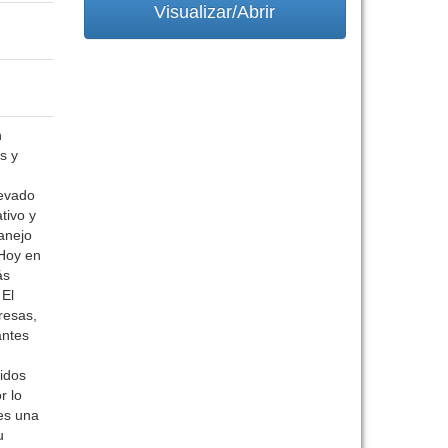
Visualizar/Abrir
n
s y
levado
tivo y
anejo
 Hoy en
ás
 El
resas,
antes
idos
r lo
es una
u