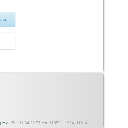
rio.
dg.mx
- Tel. 31 34 22 77 ext. 11959, 11924, 11914