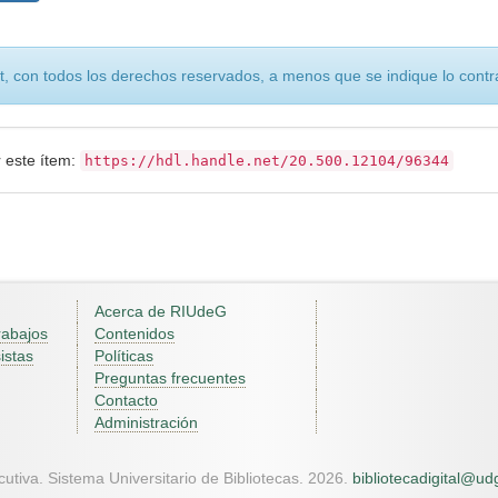
, con todos los derechos reservados, a menos que se indique lo contra
r este ítem:
https://hdl.handle.net/20.500.12104/96344
Acerca de RIUdeG
rabajos
Contenidos
istas
Políticas
Preguntas frecuentes
Contacto
Administración
utiva. Sistema Universitario de Bibliotecas. 2026.
bibliotecadigital@u