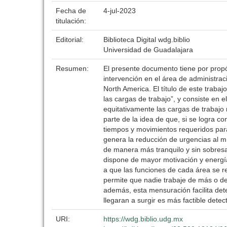
Fecha de
4-jul-2023
titulación:
Editorial:
Biblioteca Digital wdg.biblio
Universidad de Guadalajara
Resumen:
El presente documento tiene por propó
intervención en el área de administra
North America. El título de este trabaj
las cargas de trabajo”, y consiste en el
equitativamente las cargas de trabajo 
parte de la idea de que, si se logra c
tiempos y movimientos requeridos para
genera la reducción de urgencias al mí
de manera más tranquilo y sin sobresa
dispone de mayor motivación y energía
a que las funciones de cada área se r
permite que nadie trabaje de más o d
además, esta mensuración facilita det
llegaran a surgir es más factible detec
URI:
https://wdg.biblio.udg.mx