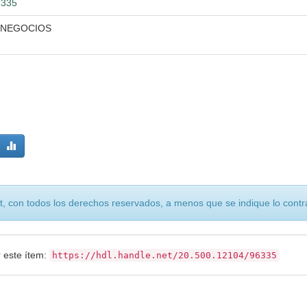
6335
 NEGOCIOS
, con todos los derechos reservados, a menos que se indique lo contra
r este ítem:
https://hdl.handle.net/20.500.12104/96335