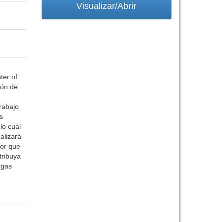
Visualizar/Abrir
ter of
ión de
rabajo
s
lo cual
alizará
dor que
tribuya
rgas