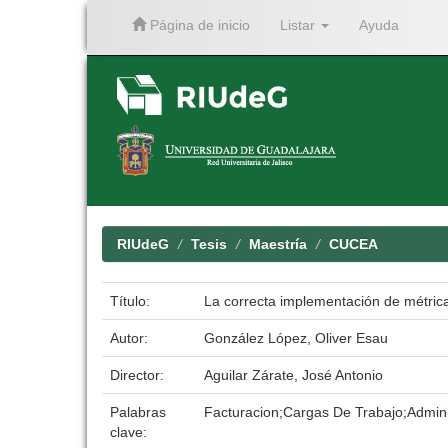
Página de inicio
Listar
Ayuda
Skip
navigation
RIUdeG
Tesis
Maestría
CUCEA
Título:
La correcta implementación de métricas
Autor:
González López, Oliver Esau
Director:
Aguilar Zárate, José Antonio
Palabras
Facturacion;Cargas De Trabajo;Admini
clave: