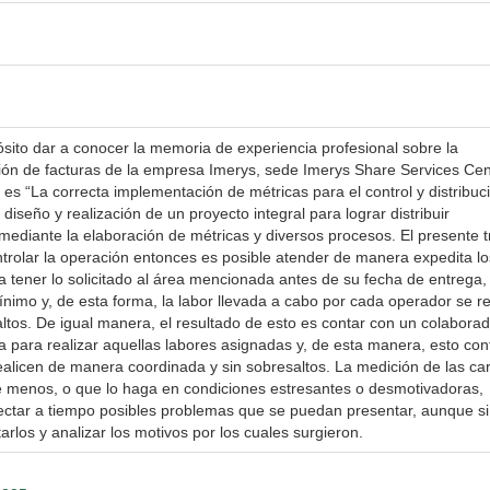
sito dar a conocer la memoria de experiencia profesional sobre la
ción de facturas de la empresa Imerys, sede Imerys Share Services Cen
o es “La correcta implementación de métricas para el control y distribuc
 diseño y realización de un proyecto integral para lograr distribuir
mediante la elaboración de métricas y diversos procesos. El presente t
ontrolar la operación entonces es posible atender de manera expedita lo
 tener lo solicitado al área mencionada antes de su fecha de entrega, 
nimo y, de esta forma, la labor llevada a cabo por cada operador se re
ltos. De igual manera, el resultado de esto es contar con un colabora
 para realizar aquellas labores asignadas y, de esta manera, esto con
ealicen de manera coordinada y sin sobresaltos. La medición de las ca
e menos, o que lo haga en condiciones estresantes o desmotivadoras,
ectar a tiempo posibles problemas que se puedan presentar, aunque si
tarlos y analizar los motivos por los cuales surgieron.