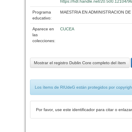
https://hdl.handle.net/20.500.12104/9
Programa
MAESTRIA EN ADMINISTRACION DE
educativo:
Aparece en
CUCEA
las
colecciones:
Mostrar el registro Dublin Core completo del ítem
Los ítems de RIUdeG están protegidos por copyright
Por favor, use este identificador para citar o enlaza