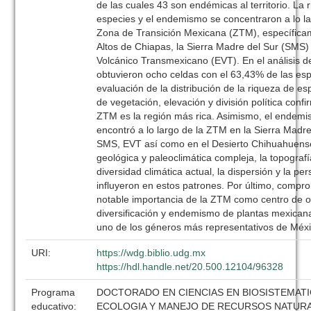
de las cuales 43 son endémicas al territorio. La 
especies y el endemismo se concentraron a lo la
Zona de Transición Mexicana (ZTM), específica
Altos de Chiapas, la Sierra Madre del Sur (SMS) 
Volcánico Transmexicano (EVT). En el análisis d
obtuvieron ocho celdas con el 63,43% de las esp
evaluación de la distribución de la riqueza de es
de vegetación, elevación y división política confi
ZTM es la región más rica. Asimismo, el endem
encontró a lo largo de la ZTM en la Sierra Madre
SMS, EVT así como en el Desierto Chihuahuense.
geológica y paleoclimática compleja, la topografía
diversidad climática actual, la dispersión y la per
influyeron en estos patrones. Por último, compr
notable importancia de la ZTM como centro de o
diversificación y endemismo de plantas mexicana
uno de los géneros más representativos de Méxi
URI:
https://wdg.biblio.udg.mx
https://hdl.handle.net/20.500.12104/96328
Programa
DOCTORADO EN CIENCIAS EN BIOSISTEMATI
educativo:
ECOLOGIA Y MANEJO DE RECURSOS NATURA