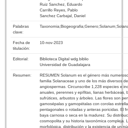
Ruiz Sanchez, Eduardo
Carrillo Reyes, Pablo
Sanchez Carbajal, Daniel
Palabras
Taxonomia;Biogeografia;Genero;Solanum;Solan
clave:
Fecha de
10-nov-2023
titulación:
Editorial:
Biblioteca Digital wdg.biblio
Universidad de Guadalajara
Resumen:
RESUMEN Solanum es el género más numeroso 
familia Solanaceae y uno de los más diversos de
angiospermas. Circunscribe 1,228 especies e in
anuales, perennes y epífitas, lianas herbáceas, 
sufrútices, arbustos y árboles. Las flores son p
gamosépalas y gamopétalas con corolas estrell
pentagonales o rotadas y anteras poricidas. El f
baya carnosa o seca en la madurez. Su distribuc
cosmopolita y su historia taxonómica compleja. L
morfológica, distribución y la existencia de un 