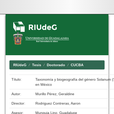
Skip
navigation
RIUdeG
Tesis
Doctorado
CUCBA
Título:
Taxonomía y biogeografía del género Solanum 
en México
Autor:
Murillo Pérez, Geraldine
Director:
Rodriguez Contreras, Aaron
Asesor:
Munguia Lino, Guadalupe