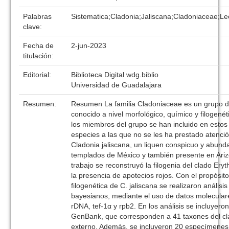
Palabras
Sistematica;Cladonia;Jaliscana;Cladoniaceae;
clave:
Fecha de
2-jun-2023
titulación:
Editorial:
Biblioteca Digital wdg.biblio
Universidad de Guadalajara
Resumen:
Resumen La familia Cladoniaceae es un grupo 
conocido a nivel morfológico, químico y filogené
los miembros del grupo se han incluido en estos 
especies a las que no se les ha prestado atenció
Cladonia jaliscana, un liquen conspicuo y abund
templados de México y también presente en Arizo
trabajo se reconstruyó la filogenia del clado Ery
la presencia de apotecios rojos. Con el propósito
filogenética de C. jaliscana se realizaron análisi
bayesianos, mediante el uso de datos molecular
rDNA, tef-1α y rpb2. En los análisis se incluyer
GenBank, que corresponden a 41 taxones del cl
externo. Además, se incluyeron 20 especímenes