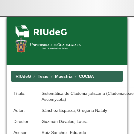
Skip
navigation
RIUdeG
Tesis
Maestría
CUCBA
Título:
Sistemática de Cladonia jaliscana (Cladoniacea
Ascomycota)
Autor:
Sánchez Esparza, Gregoria Nataly
Director:
Guzmán Dávalos, Laura
Asesor:
Ruiz Sanchez, Eduardo