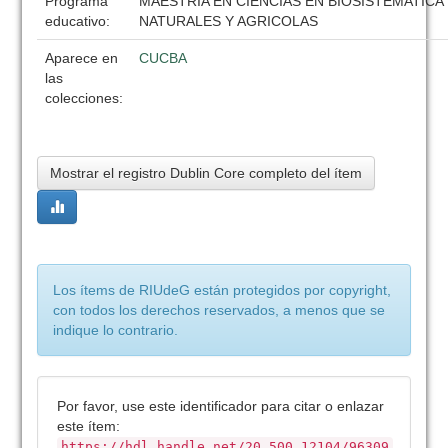
Programa
MAESTRIA EN CIENCIAS EN BIOSISTEMATIC
educativo:
NATURALES Y AGRICOLAS
Aparece en
CUCBA
las
colecciones:
Mostrar el registro Dublin Core completo del ítem
Los ítems de RIUdeG están protegidos por copyright,
con todos los derechos reservados, a menos que se
indique lo contrario.
Por favor, use este identificador para citar o enlazar
este ítem:
https://hdl.handle.net/20.500.12104/96309