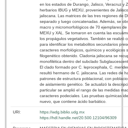
en los estados de Durango, Jalisco, Veracruz y 
herbarios IBUG y MEXU, provenientes de Jalisc
jaliscana. Las matrices de las tres regiones de 
separado y luego concatenadas. Además, se obs
macro y micromorfológicos de 70 ejemplares de
MEXU y XAL. Se tomaron en cuenta las escuámul
los propágulos vegetativos. También se realizó 
para identificar los metabolitos secundarios pre
caracteres morfológicos, químicos y ecológicos 
filogenético obtenido. Cladonia jaliscana se re
monofilética dentro del subclado Subglaucescent
El clado formado por C. leprocephala, C. meride
resultó hermano de C. jaliscana. Las redes de h
patrones de estructura poblacional, con poblac
de aislamiento genético. Se actualizó la descripc
particular se amplió el rango de las medidas ma
caracteres podeciales. Las pruebas químicas ide
nuevo, que contiene ácido barbático.
URI:
https://wdg.biblio.udg.mx
https://hdl.handle.net/20.500.12104/96309