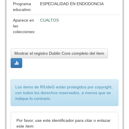
Programa
ESPECIALIDAD EN ENDODONCIA
educativo:
Aparece en
CUALTOS
las
colecciones:
Mostrar el registro Dublin Core completo del ítem
Los ítems de RIUdeG están protegidos por copyright,
con todos los derechos reservados, a menos que se
indique lo contrario.
Por favor, use este identificador para citar o enlazar
este ítem: