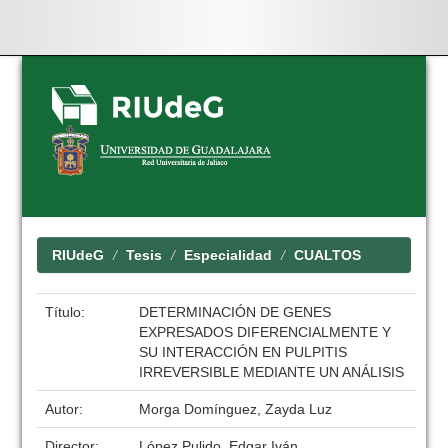
Skip
navigation
RIUdeG
Tesis
Especialidad
CUALTOS
Título:
DETERMINACIÓN DE GENES
EXPRESADOS DIFERENCIALMENTE Y
SU INTERACCIÓN EN PULPITIS
IRREVERSIBLE MEDIANTE UN ANÁLISIS
Autor:
Morga Domínguez, Zayda Luz
Director:
López Pulido, Edgar Iván