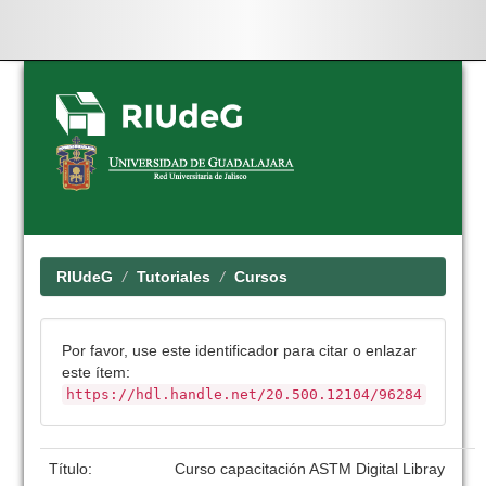
Skip
navigation
RIUdeG
Tutoriales
Cursos
Por favor, use este identificador para citar o enlazar
este ítem:
https://hdl.handle.net/20.500.12104/96284
Título:
Curso capacitación ASTM Digital Libray