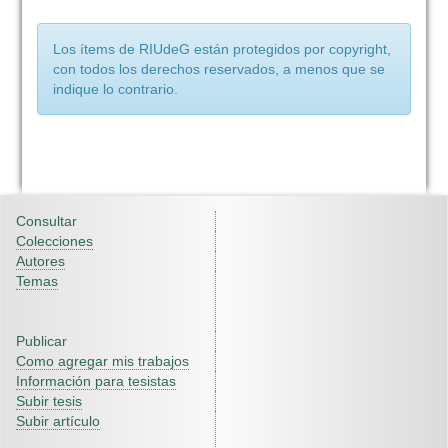
Los ítems de RIUdeG están protegidos por copyright,
con todos los derechos reservados, a menos que se
indique lo contrario.
Consultar
Colecciones
Autores
Temas
Publicar
Como agregar mis trabajos
Información para tesistas
Subir tesis
Subir artículo