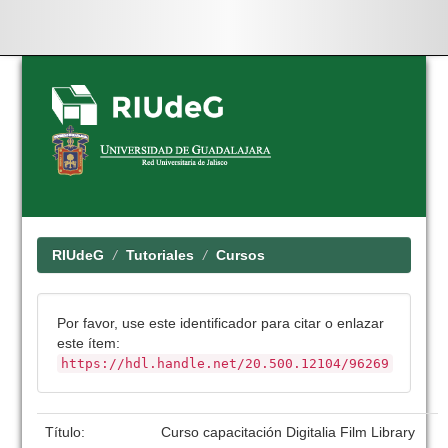
Skip
navigation
RIUdeG
Tutoriales
Cursos
Por favor, use este identificador para citar o enlazar
este ítem:
https://hdl.handle.net/20.500.12104/96269
Título:
Curso capacitación Digitalia Film Library