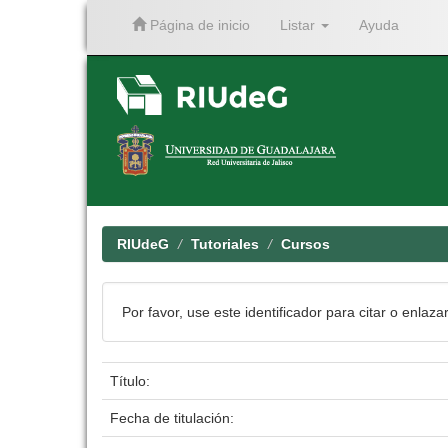
Página de inicio
Listar
Ayuda
Skip
navigation
RIUdeG
Tutoriales
Cursos
Por favor, use este identificador para citar o enlaza
Título:
Fecha de titulación: