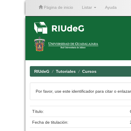
Página de inicio
Listar
Ayuda
Skip
navigation
RIUdeG
Tutoriales
Cursos
Por favor, use este identificador para citar o enlaza
Título:
Fecha de titulación: