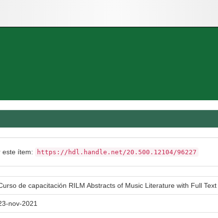
r este ítem:
https://hdl.handle.net/20.500.12104/96227
Curso de capacitación RILM Abstracts of Music Literature with Full Text
23-nov-2021