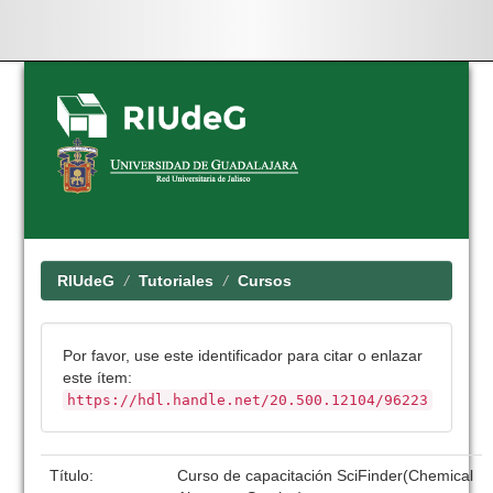
Skip
navigation
RIUdeG
Tutoriales
Cursos
Por favor, use este identificador para citar o enlazar
este ítem:
https://hdl.handle.net/20.500.12104/96223
Título:
Curso de capacitación SciFinder(Chemical