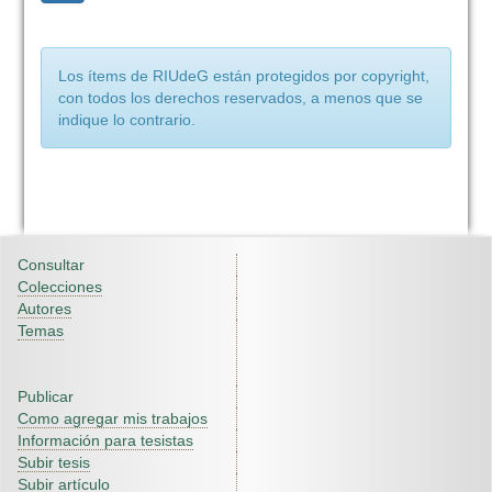
Los ítems de RIUdeG están protegidos por copyright,
con todos los derechos reservados, a menos que se
indique lo contrario.
Consultar
Colecciones
Autores
Temas
Publicar
Como agregar mis trabajos
Información para tesistas
Subir tesis
Subir artículo