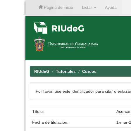
Página de inicio
Listar
Ayuda
Skip
navigation
RIUdeG
Tutoriales
Cursos
Por favor, use este identificador para citar o enlaza
Título:
Acercam
Fecha de titulación:
1-mar-