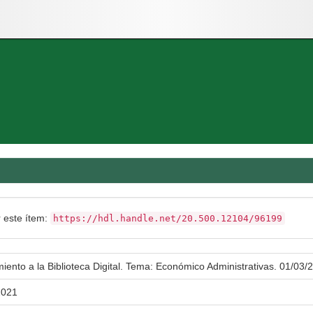
r este ítem:
https://hdl.handle.net/20.500.12104/96199
iento a la Biblioteca Digital. Tema: Económico Administrativas. 01/03
2021