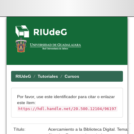
Skip
navigation
RIUdeG
Tutoriales
Cursos
Por favor, use este identificador para citar o enlazar
este ítem:
https://hdl.handle.net/20.500.12104/96197
Título:
Acercamiento a la Biblioteca Digital. Tema: