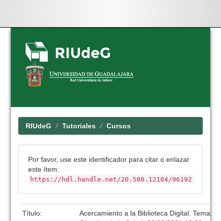
Skip
navigation
RIUdeG
Tutoriales
Cursos
Por favor, use este identificador para citar o enlazar
este ítem:
https://hdl.handle.net/20.500.12104/96192
Título:
Acercamiento a la Biblioteca Digital. Tema: