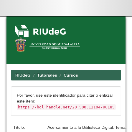
Skip
navigation
RIUdeG
Tutoriales
Cursos
Por favor, use este identificador para citar o enlazar
este ítem:
https://hdl.handle.net/20.500.12104/96185
Título:
Acercamiento a la Biblioteca Digital. Tema: