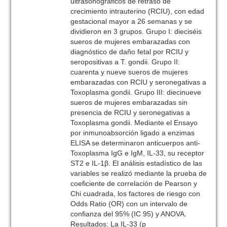
ultrasonográficos de retraso de
crecimiento intrauterino (RCIU), con edad
gestacional mayor a 26 semanas y se
dividieron en 3 grupos. Grupo I: dieciséis
sueros de mujeres embarazadas con
diagnóstico de daño fetal por RCIU y
seropositivas a T. gondii. Grupo II:
cuarenta y nueve sueros de mujeres
embarazadas con RCIU y seronegativas a
Toxoplasma gondii. Grupo III: diecinueve
sueros de mujeres embarazadas sin
presencia de RCIU y seronegativas a
Toxoplasma gondii. Mediante el Ensayo
por inmunoabsorción ligado a enzimas
ELISA se determinaron anticuerpos anti-
Toxoplasma IgG e IgM, IL-33, su receptor
ST2 e IL-1β. El análisis estadístico de las
variables se realizó mediante la prueba de
coeficiente de correlación de Pearson y
Chi cuadrada, los factores de riesgo con
Odds Ratio (OR) con un intervalo de
confianza del 95% (IC 95) y ANOVA.
Resultados: La IL-33 (p