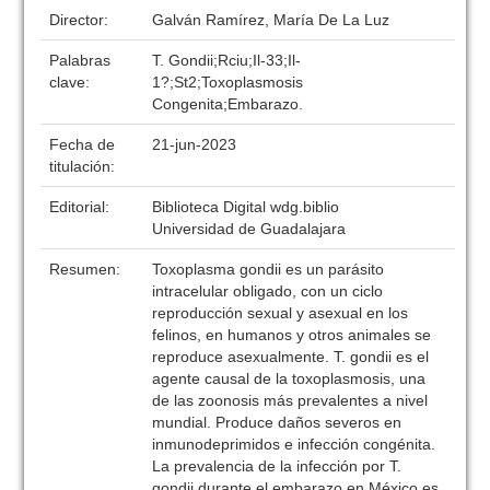
Director:
Galván Ramírez, María De La Luz
Palabras
T. Gondii;Rciu;Il-33;Il-
clave:
1?;St2;Toxoplasmosis
Congenita;Embarazo.
Fecha de
21-jun-2023
titulación:
Editorial:
Biblioteca Digital wdg.biblio
Universidad de Guadalajara
Resumen:
Toxoplasma gondii es un parásito
intracelular obligado, con un ciclo
reproducción sexual y asexual en los
felinos, en humanos y otros animales se
reproduce asexualmente. T. gondii es el
agente causal de la toxoplasmosis, una
de las zoonosis más prevalentes a nivel
mundial. Produce daños severos en
inmunodeprimidos e infección congénita.
La prevalencia de la infección por T.
gondii durante el embarazo en México es