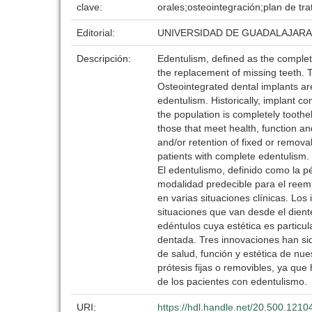
clave:
orales;osteointegración;plan de tr
Editorial:
UNIVERSIDAD DE GUADALAJARA
Descripción:
Edentulism, defined as the complete
the replacement of missing teeth. T
Osteointegrated dental implants are
edentulism. Historically, implant 
the population is completely toothe
those that meet health, function and
and/or retention of fixed or remova
patients with complete edentulism.
El edentulismo, definido como la 
modalidad predecible para el reemp
en varias situaciones clínicas. Lo
situaciones que van desde el dient
edéntulos cuya estética es partic
dentada. Tres innovaciones han sid
de salud, función y estética de nue
prótesis fijas o removibles, ya qu
de los pacientes con edentulismo.
URI:
https://hdl.handle.net/20.500.121