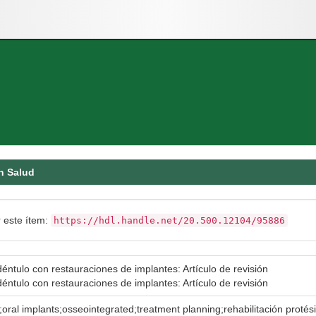
n Salud
r este ítem:
https://hdl.handle.net/20.500.12104/95886
éntulo con restauraciones de implantes: Artículo de revisión
éntulo con restauraciones de implantes: Artículo de revisión
s;oral implants;osseointegrated;treatment planning;rehabilitación proté