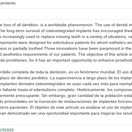
atamiento
 loss of all dentition, is a worldwide phenomenon. The use of dental i
he long-term survival of osteointegrated implants has encouraged their r
 increasingly used to replace missing teeth in a variety of situations, 
components were designed for edentulous patients for whom esthetics ar
less or partially toothed Three innovations have been paramount in the t
 aesthetics requirements of our patients. The objective of this article i
ble prostheses, for it has an important opportunity to enhance prosthodo
pérdida completa de toda la dentición, es un fenómeno mundial. El uso
lazo de dientes perdidos. La supervivencia a largo plazo de los impla
s implantes dentales osteointegrados se usan cada vez más para reemp
e faltante hasta el edentulismo completo. Históricamente, los compone
ularmente preocupante. Sin embargo, gran cantidad de la población e
o primordiales en la transición de restauraciones de implantes funcion
stros pacientes. El objetivo de este artículo es analizar el uso de impl
e han demostrado ser una oportunidad importante para mejorar los result
04/95886