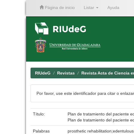
Página de inicio
Listar
Ayuda
Skip
navigation
RIUdeG
Revistas
Revista Acta de Ciencia e
Por favor, use este identificador para citar o enlaza
Título:
Plan de tratamiento del paciente ed
Plan de tratamiento del paciente ed
Palabras
prosthetic rehabilitation;edentulou