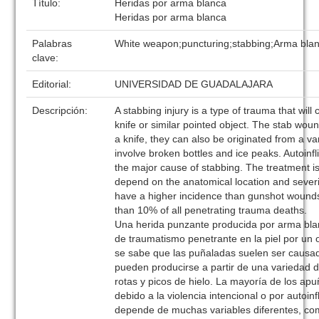
Título:
Heridas por arma blanca
Heridas por arma blanca
Palabras
White weapon;puncturing;stabbing;Arma bla
clave:
Editorial:
UNIVERSIDAD DE GUADALAJARA
Descripción:
A stabbing injury is a type of trauma that will
knife or similar pointed object. The stab wo
a knife, they can also be originated from a va
involve broken bottles and ice peaks. Autoinfli
the major cause of stabbing. The treatment is 
depend on the anatomical location and severit
have a higher incidence than gunshot wounds,
than 10% of all penetrating trauma deaths.
Una herida punzante producida por arma bla
de traumatismo penetrante en la piel por un 
se sabe que las puñaladas suelen ser causad
pueden producirse a partir de una variedad 
rotas y picos de hielo. La mayoría de los a
debido a la violencia intencional o por autoinf
depende de muchas variables diferentes, com