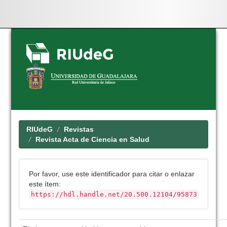
Skip
navigation
RIUdeG
Revistas
Revista Acta de Ciencia en Salud
Por favor, use este identificador para citar o enlazar
este ítem:
https://hdl.handle.net/20.500.12104/95873