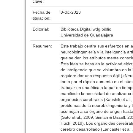
clave:
Fecha de
8-dic-2023
titulación:
Editorial:
Biblioteca Digital wdg.biblio
Universidad de Guadalajara
Resumen:
Este trabajo centra sus esfuerzos en ab
neurobioingeniería y la inteligencia a
que se den los atributos mente conscien
Esta idea se basa en la actividad eléct
de inteligencia que se vislumbra en la i
requiere dar una respuesta ágil («Neu
tanto por el rápido aumento en el nú
trabajar en una ética a la par en tiem
manifiesto la necesidad de analizar cr
organoides cerebrales (Kaushik et al.,
problemas de la neurobioingeniería y la
asemejan a su órgano de origen hasta c
(Sato et al., 2009; Simian & Bissell, 
Huch, 2019). Los organoides cerebrales
cerebro desarrollado (Lancaster et al.