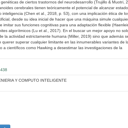
 genéticas de ciertos trastornos del neurodesarrollo (Trujillo & Muotri, 
anoides cerebrales tienen teóricamente el potencial de alcanzar estad
inteligencia (Chen et al., 2018, p. 53), con una implicación ética de lo
tificial, desde su idea inicial de hacer que una máquina simule cualquie
 imitar sus funciones cognitivas para una adaptación flexible (Haenlei
ites algorítmicos (Lu et al., 2017). En el buscar un mejor apoyo no sol
de la actividad estrictamente humana (Miller, 2019) sino que además s
querer superar cualquier limitante en las innumerables variantes de l
ado a científicos como Hawking a desestimar las investigaciones de la
2438
ENIERIA Y COMPUTO INTELIGENTE