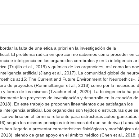
ordar la falta de una ética a priori en la investigación de la
rtificial. El problema radica en que aún no sabemos cómo proceder en 
cia e inteligencia en los organoides cerebrales y en la inteligencia artif
rica (Trujillo et al., 2019) y química de los organoides, así como las no
nteligencia artificial (Jiang et al., 2017). La comunidad global de neuro
roethics at 15: The Current and Future Environment for Neuroethics»,
mero de proyectos (Rommelfanger et al., 2018) como por la necesidad 
po y forma de los mismos (Tzachor et al., 2020). La bioingeniería ha pu
íticamente los proyectos de investigación y desarrollo en la creación de
 2018). En este trabajo se proponen lineamientos que satisfagan los
 inteligencia artificial. Los organoides son tejidos o estructuras que se
onvertirse en el término referente para estructuras autoorganizadas i
2016) según los mismos principios intrínsecos del que se deriva (Lancast
 han llegado a presentar características fisiológicas y morfológicas d
, 2013), siendo de gran apoyo en el ámbito médico (Chen et al., 2018, 