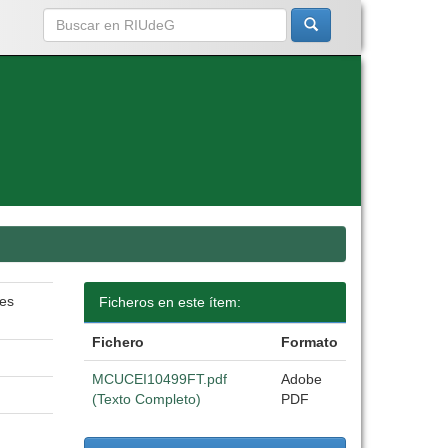
des
Ficheros en este ítem:
Fichero
Formato
MCUCEI10499FT.pdf
Adobe
(Texto Completo)
PDF