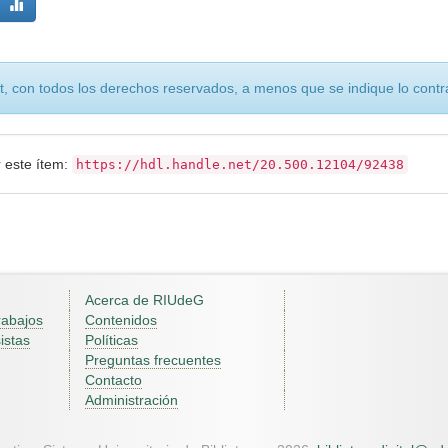
, con todos los derechos reservados, a menos que se indique lo contra
r este ítem:
https://hdl.handle.net/20.500.12104/92438
Acerca de RIUdeG
rabajos
Contenidos
istas
Políticas
Preguntas frecuentes
Contacto
Administración