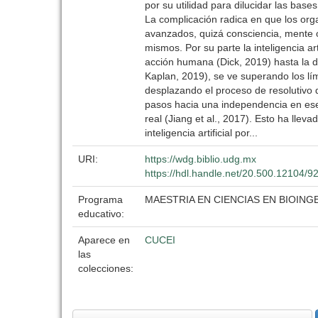
por su utilidad para dilucidar las bases
La complicación radica en que los org
avanzados, quizá consciencia, mente o 
mismos. Por su parte la inteligencia ar
acción humana (Dick, 2019) hasta la de
Kaplan, 2019), se ve superando los lím
desplazando el proceso de resolutivo 
pasos hacia una independencia en ese 
real (Jiang et al., 2017). Esto ha llev
inteligencia artificial por...
URI:
https://wdg.biblio.udg.mx
https://hdl.handle.net/20.500.12104/9
Programa
MAESTRIA EN CIENCIAS EN BIOING
educativo:
Aparece en
CUCEI
las
colecciones: