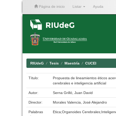
Página de inicio
Listar
Ayuda
Skip
navigation
RIUdeG
Tesis
Maestría
CUCEI
Título:
Propuesta de lineamientos éticos acerc
cerebrales e inteligencia artificial
Autor:
Serna Grilló, Juan David
Director:
Morales Valencia, José Alejandro
Palabras
Etica;Organoides Cerebrales;Inteligencia