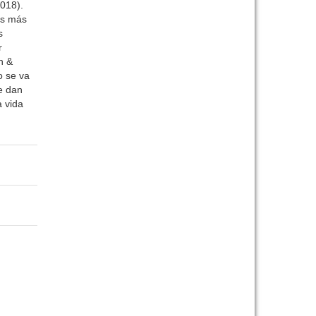
2018).
os más
s
r
n &
o se va
e dan
a vida