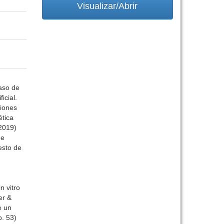
Visualizar/Abrir
caso de
icial.
ciones
ética
 2019)
de
esto de
n vitro
er &
e un
p. 53)