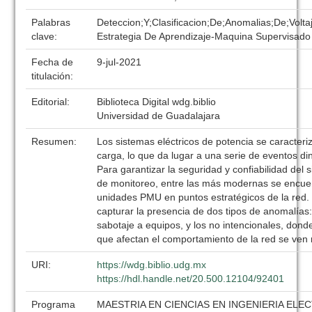
Palabras
Deteccion;Y;Clasificacion;De;Anomalias;De;Volta
clave:
Estrategia De Aprendizaje-Maquina Supervisado
Fecha de
9-jul-2021
titulación:
Editorial:
Biblioteca Digital wdg.biblio
Universidad de Guadalajara
Resumen:
Los sistemas eléctricos de potencia se caracteriz
carga, lo que da lugar a una serie de eventos d
Para garantizar la seguridad y confiabilidad del 
de monitoreo, entre las más modernas se encuen
unidades PMU en puntos estratégicos de la red. 
capturar la presencia de dos tipos de anomalías:
sabotaje a equipos, y los no intencionales, dond
que afectan el comportamiento de la red se ven r
URI:
https://wdg.biblio.udg.mx
https://hdl.handle.net/20.500.12104/92401
Programa
MAESTRIA EN CIENCIAS EN INGENIERIA ELE