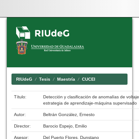
Skip
navigation
RIUdeG
Tesis
Maestría
CUCEI
Título:
Detección y clasificación de anomalías de voltaj
estrategia de aprendizaje-máquina supervisado
Autor:
Beltrán González, Ernesto
Director:
Barocio Espejo, Emilio
Asesor:
Del Puerto Flores, Dunstano