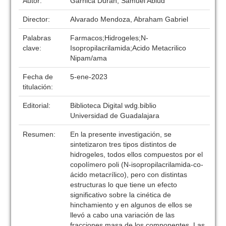
Autor:
Garnica Duran, Samuel Abiud
Director:
Alvarado Mendoza, Abraham Gabriel
Palabras
Farmacos;Hidrogeles;N-
clave:
Isopropilacrilamida;Acido Metacrilico
Nipam/ama
Fecha de
5-ene-2023
titulación:
Editorial:
Biblioteca Digital wdg.biblio
Universidad de Guadalajara
Resumen:
En la presente investigación, se
sintetizaron tres tipos distintos de
hidrogeles, todos ellos compuestos por el
copolímero poli (N-isopropilacrilamida-co-
ácido metacrílico), pero con distintas
estructuras lo que tiene un efecto
significativo sobre la cinética de
hinchamiento y en algunos de ellos se
llevó a cabo una variación de las
fracciones masa de los componentes. Las