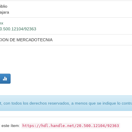
iblio
ajara
mx
/20.500.12104/92363
CION DE MERCADOTECNIA
, con todos los derechos reservados, a menos que se indique lo contra
r este ítem:
https://hdl.handle.net/20.500.12104/92363