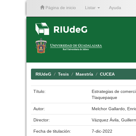
Página de inicio
Listar
Ayuda
Skip
navigation
RIUdeG
Tesis
Maestría
CUCEA
Título:
Estrategias de comercia
Tlaquepaque
Autor:
Melchor Gallardo, Enr
Director:
Vázquez Ávila, Guiller
Fecha de titulación:
7-dic-2022