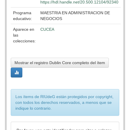
https://hdl.handle.net/20.500.12104/92340
Programa
MAESTRIA EN ADMINISTRACION DE
educativo:
NEGOCIOS
Aparece en
CUCEA
las
colecciones:
Mostrar el registro Dublin Core completo del ítem
Los ítems de RIUdeG están protegidos por copyright,
con todos los derechos reservados, a menos que se
indique lo contrario.