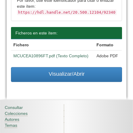
Por favor, use este identificador para citar o enlazar
este ítem:
https://hdl.handle.net/20.500.12104/92340
Ficheros en este ítem:
Fichero
Formato
MCUCEA10896FT.pdf (Texto Completo)
Adobe PDF
Visualizar/Abrir
Consultar
Colecciones
Autores
Temas