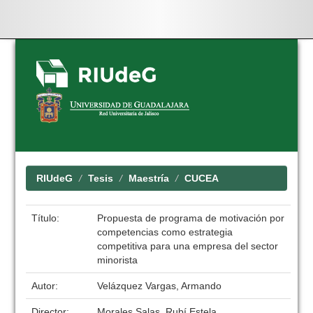
Skip
navigation
RIUdeG
Tesis
Maestría
CUCEA
Título:
Propuesta de programa de motivación por
competencias como estrategia
competitiva para una empresa del sector
minorista
Autor:
Velázquez Vargas, Armando
Director:
Morales Salas, Rubí Estela