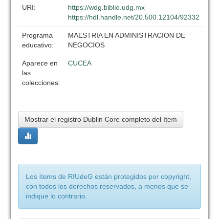
URI:
https://wdg.biblio.udg.mx
https://hdl.handle.net/20.500.12104/92332
Programa
MAESTRIA EN ADMINISTRACION DE
educativo:
NEGOCIOS
Aparece en
CUCEA
las
colecciones:
Mostrar el registro Dublin Core completo del ítem
Los ítems de RIUdeG están protegidos por copyright,
con todos los derechos reservados, a menos que se
indique lo contrario.