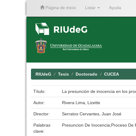
Página de inicio
Listar
Ayuda
Skip
navigation
RIUdeG
Tesis
Doctorado
CUCEA
Título:
La presunción de inocencia en los pro
Autor:
Rivera Lima, Lizette
Director:
Serratos Cervantes, Juan José
Palabras
Presuncion De Inocencia;Proceso De F
clave: