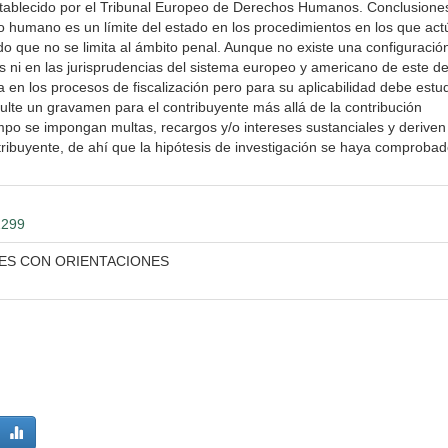
stablecido por el Tribunal Europeo de Derechos Humanos. Conclusione
 humano es un límite del estado en los procedimientos en los que act
ado que no se limita al ámbito penal. Aunque no existe una configuració
as ni en las jurisprudencias del sistema europeo y americano de este d
rija en los procesos de fiscalización pero para su aplicabilidad debe estu
ulte un gravamen para el contribuyente más allá de la contribución
po se impongan multas, recargos y/o intereses sustanciales y deriven
tribuyente, de ahí que la hipótesis de investigación se haya comproba
2299
ES CON ORIENTACIONES