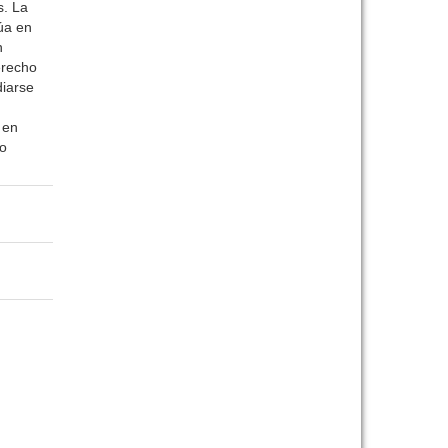
s. La
úa en
n
erecho
diarse
 en
do