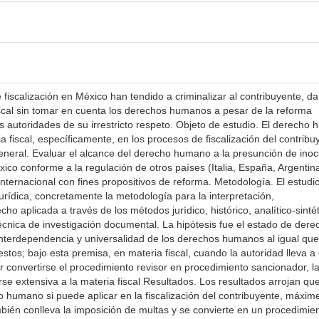
scalización en México han tendido a criminalizar al contribuyente, d
iscal sin tomar en cuenta los derechos humanos a pesar de la reforma
as autoridades de su irrestricto respeto. Objeto de estudio. El derecho
a fiscal, específicamente, en los procesos de fiscalización del contribu
neral. Evaluar el alcance del derecho humano a la presunción de ino
xico conforme a la regulación de otros países (Italia, España, Argentin
internacional con fines propositivos de reforma. Metodología. El estudi
jurídica, concretamente la metodología para la interpretación,
o aplicada a través de los métodos jurídico, histórico, analítico-sintét
écnica de investigación documental. La hipótesis fue el estado de dere
d, interdependencia y universalidad de los derechos humanos al igual que
stos; bajo esta premisa, en materia fiscal, cuando la autoridad lleva a
er convertirse el procedimiento revisor en procedimiento sancionador, l
e extensiva a la materia fiscal Resultados. Los resultados arrojan que
humano si puede aplicar en la fiscalización del contribuyente, máxim
bién conlleva la imposición de multas y se convierte en un procedimie