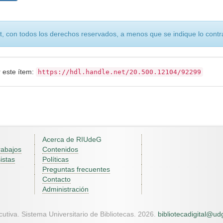
, con todos los derechos reservados, a menos que se indique lo contra
r este ítem:
https://hdl.handle.net/20.500.12104/92299
Acerca de RIUdeG
rabajos
Contenidos
istas
Políticas
Preguntas frecuentes
Contacto
Administración
utiva. Sistema Universitario de Bibliotecas. 2026.
bibliotecadigital@u