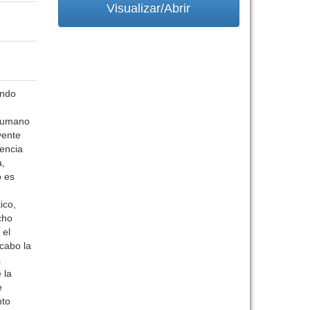
Visualizar/Abrir
ando
 humano
yente
cencia
a,
o es
ico,
cho
 el
 cabo la
a
 la
e
nto