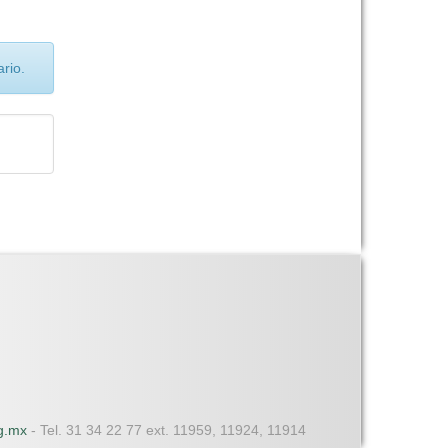
rio.
dg.mx
- Tel. 31 34 22 77 ext. 11959, 11924, 11914