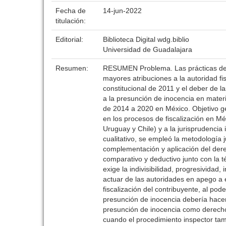
Fecha de
14-jun-2022
titulación:
Editorial:
Biblioteca Digital wdg.biblio
Universidad de Guadalajara
Resumen:
RESUMEN Problema. Las prácticas de fi
mayores atribuciones a la autoridad f
constitucional de 2011 y el deber de l
a la presunción de inocencia en materi
de 2014 a 2020 en México. Objetivo ge
en los procesos de fiscalización en Mé
Uruguay y Chile) y a la jurisprudencia 
cualitativo, se empleó la metodología 
complementación y aplicación del derech
comparativo y deductivo junto con la t
exige la indivisibilidad, progresivida
actuar de las autoridades en apego a e
fiscalización del contribuyente, al pod
presunción de inocencia debería hacers
presunción de inocencia como derecho 
cuando el procedimiento inspector tam