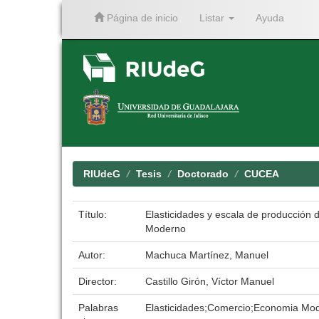
Página de inicio
Listar
Ayuda
Skip
navigation
RIUdeG
Tesis
Doctorado
CUCEA
Título:
Elasticidades y escala de producción d
Moderno
Autor:
Machuca Martínez, Manuel
Director:
Castillo Girón, Víctor Manuel
Palabras
Elasticidades;Comercio;Economia Mo