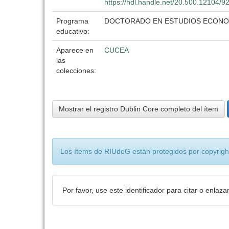
https://hdl.handle.net/20.500.12104/9
Programa
DOCTORADO EN ESTUDIOS ECON
educativo:
Aparece en
CUCEA
las
colecciones:
Mostrar el registro Dublin Core completo del ítem
Los ítems de RIUdeG están protegidos por copyright
Por favor, use este identificador para citar o enlaza