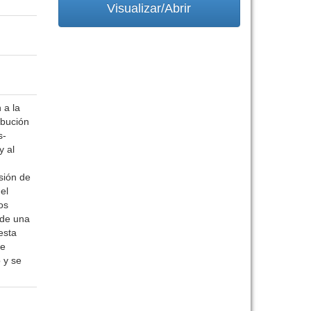
Visualizar/Abrir
 a la
ibución
s-
y al
sión de
el
os
 de una
esta
ue
 y se