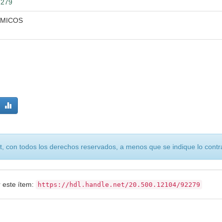
2279
OMICOS
, con todos los derechos reservados, a menos que se indique lo contra
r este ítem:
https://hdl.handle.net/20.500.12104/92279