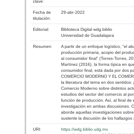
clave:
Fecha de
29-abr-2022
titulación:
Editorial:
Biblioteca Digital wdg.biblio
Universidad de Guadalajara
Resumen:
A partir de un enfoque logístico, “el 
producción primaria, acopio del produ
al consumidor final” (Torres-Torres, 2
Martínez (2016), la forma típica en qu
consumidor final, está dada por do
COMERCIO MODERNO Y EL COMERCIO AL
la literatura del tema en dos sentidos:
Comercio Moderno sobre distintos acto
estudios del sector del comercio al p
función de producción. Así, al final de
investigación en ambas discusiones. C
aborde aquellas investigaciones sobr
sustente la discusión de los hallazgos a
URI:
https://wdg.biblio.udg.mx