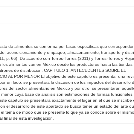
abasto de alimentos se conforma por fases específicas que corresponden
cto, acondicionamiento y empaque, almacenamiento, transporte y distr
011, p. 66). De acuerdo con Torres-Torres (2011) y Torres-Torres y Roja
e los alimentos van en México desde los productores hasta las tiendas 
s patrones de distribución. CAPÍTULO 1. ANTECEDENTES SOBRE EL
 POR MENOR El objetivo de este capítulo es presentar una revi
 por un lado, se presentará la discusión de los impactos del desarrollo d
res del sector alimentario en México y por otro, se presentarán aquell
or menor cuya base de análisis son estimaciones de formas funcionales
 este capítulo se presentará exactamente el lugar en el que se inscribe 
on el desarrollo de este apartado se busca tener un estado del arte q
e el tema de modo que se presente lo que ya se conoce sobre el mismo
l final de esta investigación.